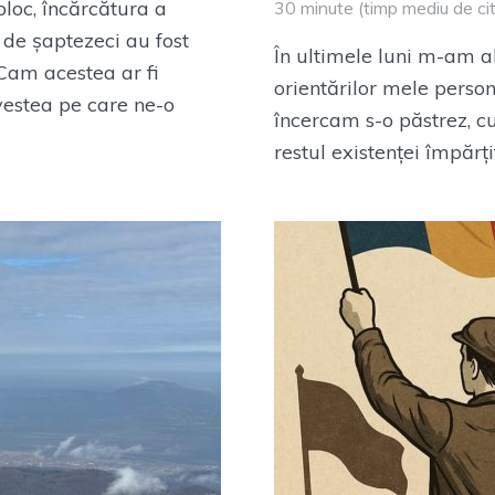
loc, încărcătura a
30 minute (timp mediu de cit
r de șaptezeci au fost
În ultimele luni m-am ab
 Cam acestea ar fi
orientărilor mele perso
vestea pe care ne-o
încercam s-o păstrez, cu 
restul existenței împărțit