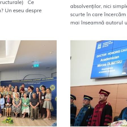
structurale) Ce
absolvenților, nici simple
m? Un eseu despre
scurte în care încercăm
mai înseamnă autorul unei