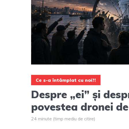
Ce s-a întâmplat cu noi?!
Despre „ei” și desp
povestea dronei de 
24 minute (timp mediu de citire)