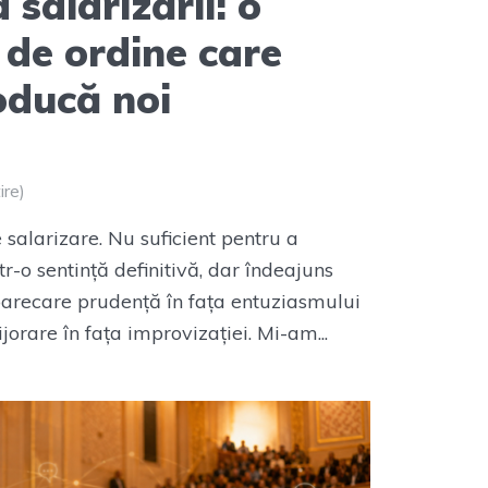
 salarizării: o
 de ordine care
oducă noi
ire)
salarizare. Nu suficient pentru a
tr-o sentință definitivă, dar îndeajuns
oarecare prudență în fața entuziasmului
jorare în fața improvizației. Mi-am...