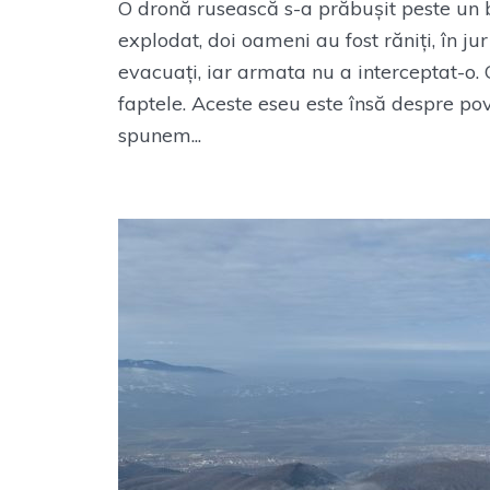
O dronă rusească s-a prăbușit peste un b
explodat, doi oameni au fost răniți, în ju
evacuați, iar armata nu a interceptat-o.
faptele. Aceste eseu este însă despre po
spunem...