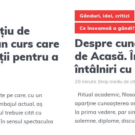
Gânduri, idei, critici
țiu de
Ce înseamnă a gândi?
Despre cun
n curs care
de Acasă. 
ții pentru a
întâlniri c
28 minute (timp mediu de cit
Ritual academic, filoso
te pe care, cu un
aparține cunoașterea om
mbajul actual, aș
la prima vedere, par si
 trebuie citit cu
solemne, diplome, discur
în sensul spectaculos