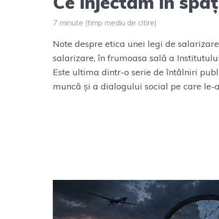
Ce injectăm în spați
7 minute (timp mediu de citire)
Note despre etica unei legi de salarizar
salarizare, în frumoasa sală a Institutulu
Este ultima dintr-o serie de întâlniri pub
muncă și a dialogului social pe care le-a