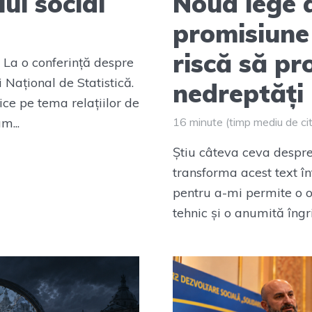
ul social
Noua lege a
promisiune
riscă să pr
e La o conferință despre
i Național de Statistică.
nedreptăți
lice pe tema relațiilor de
m...
16 minute (timp mediu de cit
Știu câteva ceva despre 
transforma acest text în
pentru a-mi permite o 
tehnic și o anumită îngri