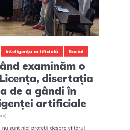
Inteligența artificială
Social
când examinăm o
Licența, disertația
ea de a gândi în
genței artificiale
ire)
u sunt nici profeții despre viitorul