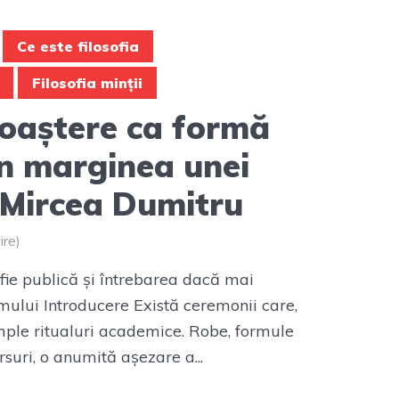
Ce este filosofia
Filosofia minții
oaștere ca formă
În marginea unei
u Mircea Dumitru
ire)
fie publică și întrebarea dacă mai
ului Introducere Există ceremonii care,
mple ritualuri academice. Robe, formule
suri, o anumită așezare a...