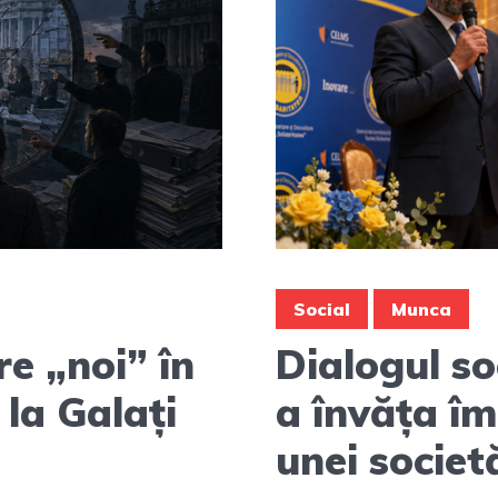
Social
Munca
re „noi” în
Dialogul so
la Galați
a învăța îm
unei societ