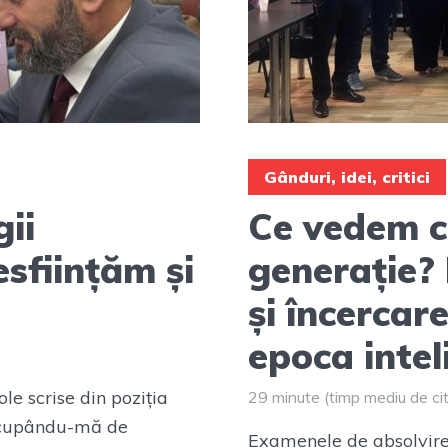
Gânduri, idei, critici
gii
Ce vedem 
esființăm și
generație? 
și încercar
epoca inteli
ole scrise din poziția
29 minute (timp mediu de cit
 ocupându-mă de
Examenele de absolvire n