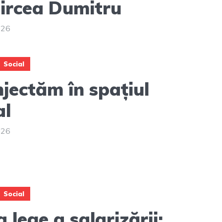
ircea Dumitru
026
Social
njectăm în spațiul
al
026
Social
 lege a salarizării: