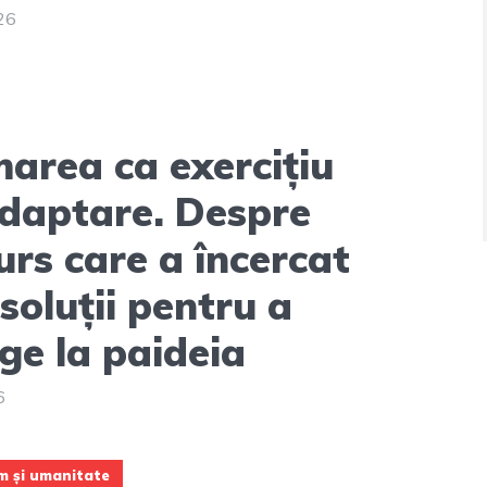
026
area ca exercițiu
daptare. Despre
urs care a încercat
 soluții pentru a
ge la paideia
6
m și umanitate