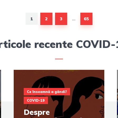
1
2
3
65
…
rticole recente COVID-
Ce înseamnă a gândi?
COVID-19
Despre