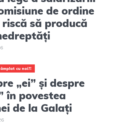
omisiune de ordine
 riscă să producă
nedreptăți
26
tâmplat cu noi?!
re „ei” și despre
” în povestea
ei de la Galați
26