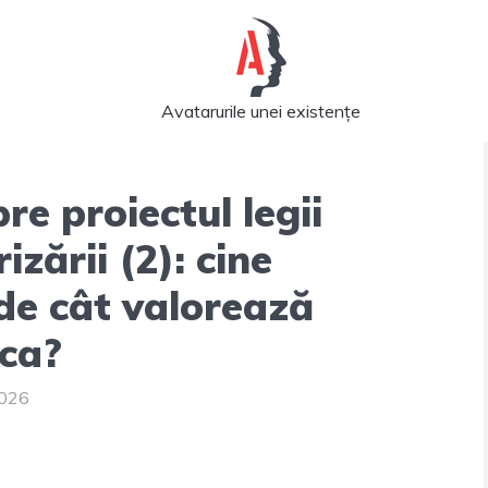
Avatarurile unei existențe
re proiectul legii
izării (2): cine
de cât valorează
ca?
2026