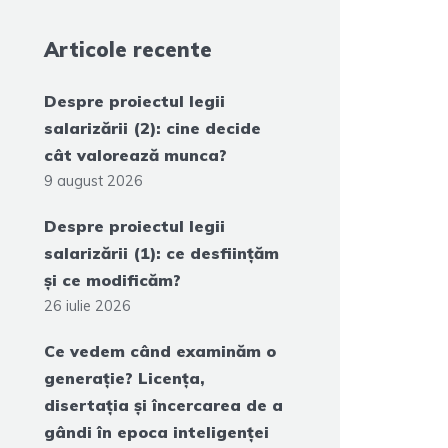
Articole recente
Despre proiectul legii
salarizării (2): cine decide
cât valorează munca?
9 august 2026
Despre proiectul legii
salarizării (1): ce desființăm
și ce modificăm?
26 iulie 2026
Ce vedem când examinăm o
generație? Licența,
disertația și încercarea de a
gândi în epoca inteligenței