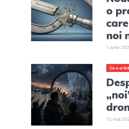
o pr
care
noi 
1 iunie 20
Ce s-a în
Desp
„noi
dron
31 mai 20