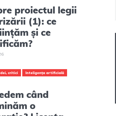
re proiectul legii
izării (1): ce
iințăm și ce
ificăm?
026
dei, critici
Inteligența artificială
vedem când
minăm o