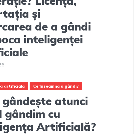
rație? Licența,
rtația și
rcarea de a gândi
poca inteligenței
iciale
026
a artificială
Ce înseamnă a gândi?
 gândește atunci
d gândim cu
ligența Artificială?