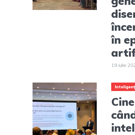
gene
dise
înce
în e
artif
19 iulie 2
Inteligenț
Cine
cân
inte