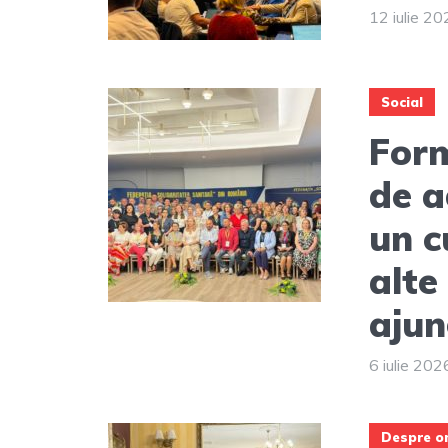
12 iulie 2
Social
Form
de a
un c
alte
ajun
6 iulie 202
Despre o