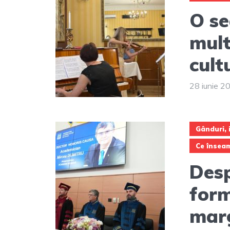
O se
mult
cult
28 iunie 2
Gânduri, i
Ce însea
Desp
form
marg