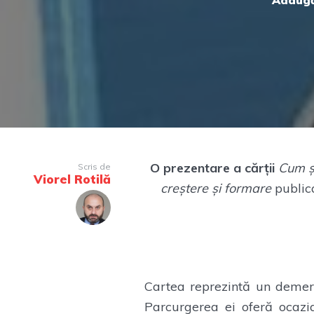
Adaugă
O prezentare a cărții
Cum ș
Scris de
Viorel Rotilă
creștere și formare
public
Cartea reprezintă un demers
Parcurgerea ei oferă ocazia 