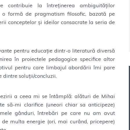
e contribuie la întreținerea ambiguităților
e o formă de pragmatism filosofic, bazată pe
ii conceptelor și ideilor consacrate la seria de
evante pentru educație dintr-o literatură diversă
nirea în proiectele pedagogice specifice altor
otivul pentru care limbajul abordării îmi pare
dintre soluții/concluzii.
pezirii a ceea mi se întâmplă: alături de Mihai
e să-mi clarifice (uneori chiar sa anticipeze)
or mele gânduri, întrebări pe care nu am avut
 de multa energie (ori, mai curând, pricepere)
te.