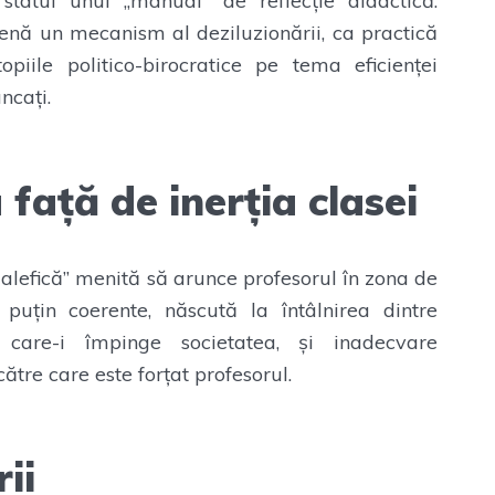
statul unui „manual” de reflecție didactică.
enă un mecanism al deziluzionării, ca practică
piile politico-birocratice pe tema eficienței
ncați.
 față de inerția clasei
malefică” menită să arunce profesorul în zona de
puțin coerente, născută la întâlnirea dintre
re care-i împinge societatea, și inadecvare
tre care este forțat profesorul.
ii