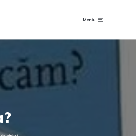
Meniu
a?