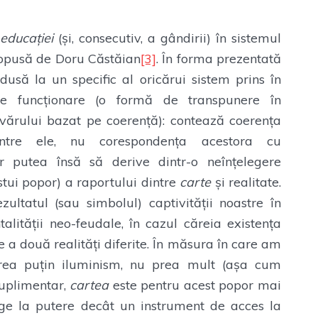
 educației
(și, consecutiv, a gândirii) în sistemul
opusă de Doru Căstăian
[3]
. În forma prezentată
usă la un specific al oricărui sistem prins în
de funcționare (o formă de transpunere în
evărului bazat pe coerență): contează coerența
 între ele, nu corespondența acestora cu
r putea însă să derive dintr-o neînțelegere
tui popor) a raportului dintre
carte
și realitate.
zultatul (sau simbolul) captivității noastre în
alității neo-feudale, în cazul căreia existența
 a două realități diferite. În măsura în care am
prea puțin iluminism, nu prea mult (așa cum
Suplimentar,
cartea
este pentru acest popor mai
ge la putere decât un instrument de acces la