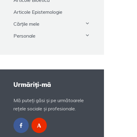
Articole Bioetică
Articole Epistemologie
Cărțile mele
Personale
Urmăriți-mă
Mă puteți găsi și pe următoarele
rețele sociale și profesionale.