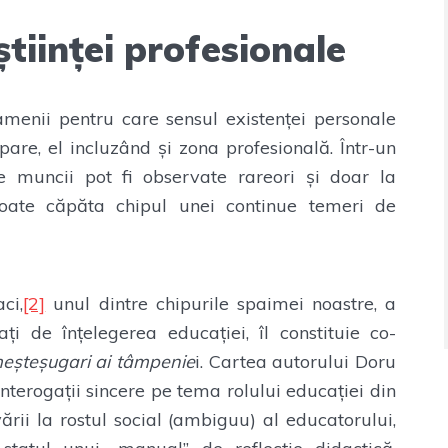
tiinței profesionale
amenii pentru care sensul existenței personale
pare, el incluzând și zona profesională. Într-un
e muncii pot fi observate rareori și doar la
poate căpăta chipul unei continue temeri de
ci,
[2]
unul dintre chipurile spaimei noastre, a
i de înțelegerea educației, îl constituie co-
eșteșugari ai tâmpenie
i. Cartea autorului Doru
nterogații sincere pe tema rolului educației din
rii la rostul social (ambiguu) al educatorului,