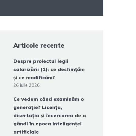
Articole recente
Despre proiectul legii
salarizării (1): ce desființăm
și ce modificăm?
26 iulie 2026
Ce vedem când examinăm o
generație? Licența,
disertația și încercarea de a
gândi în epoca inteligenței
artificiale