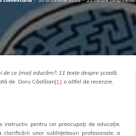
 comentariu
30 octombrie 2018
22 minute (timp mediu d
i de ce (mai) educăm?: 11 texte despre școală,
ată de Doru Căstăian
[1]
; o altfel de recenzie.
 instructiv pentru cei preocupați de educație.
clarificării unor subînțelesuri profesionale, a