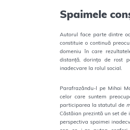
Spaimele conș
Autorul face parte dintre o
constituie o continuă preocu
domeniu în care rezultatel
distanță, dorința de rost 
inadecvare la rolul social.
Parafrazându-l pe Mihai Ma
celor care suntem preocupaț
participarea la statutul de
m
Căstăian prezintă un set de i
perspectiva spaimei inadecvă