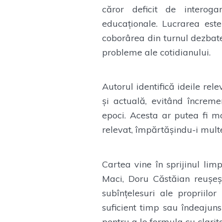
căror deficit de interogar
educaționale. Lucrarea est
coborârea din turnul dezbater
probleme ale cotidianului.
Autorul identifică ideile rel
și actuală, evitând încreme
epoci. Acesta ar putea fi m
relevat, împărtășindu-i multe 
Cartea vine în sprijinul lim
Maci, Doru Căstăian reușeșt
subînțelesuri ale propriil
suficient timp sau îndeajuns
pentru a le formula cu clarita