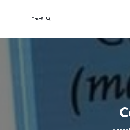
Caută
C