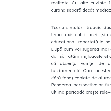
realitate. Cu alte cuvinte, 
curând separă decât mediază 
Teoria simulării trebuie dus
tema existenței unei „simu
educațional, raportată la nor
După cum voi sugerea mai d
dar să ratăm mijloacele efic
că absența voinței de a
fundamentală: Oare acestea 
(fără fond) copiate de aiurea
Ponderea perspectivelor fun
ultima perioadă crește releva