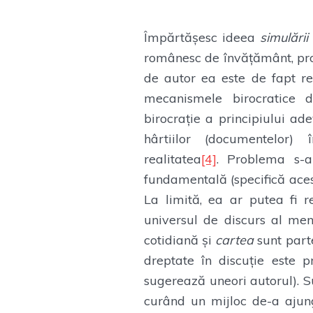
Împărtășesc ideea
simulării
românesc de învățământ, pr
de autor ea este de fapt red
mecanismele birocratice 
birocrație a principiului ad
hârtiilor (documentelor)
realitatea
[4]
. Problema s-a
fundamentală (specifică aces
La limită, ea ar putea fi re
universul de discurs al ment
cotidiană și
cartea
sunt parte
dreptate în discuție este 
sugerează uneori autorul). 
curând un mijloc de-a ajun