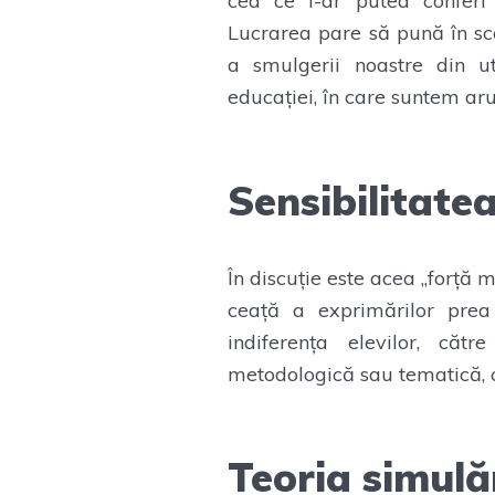
cea ce i-ar putea conferi 
Lucrarea pare să pună în sc
a smulgerii noastre din uto
educației, în care suntem aru
Sensibilitatea
În discuție este acea „forță 
ceață a exprimărilor prea 
indiferența elevilor, căt
metodologică sau tematică, că
Teoria simulăr