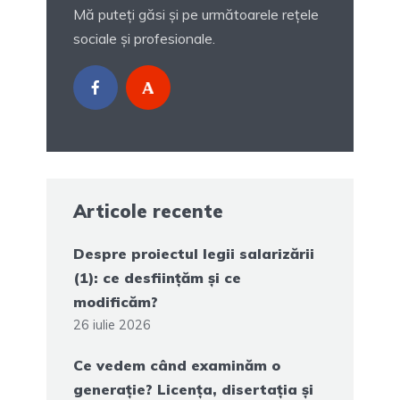
Mă puteți găsi și pe următoarele rețele
sociale și profesionale.
Articole recente
Despre proiectul legii salarizării
(1): ce desființăm și ce
modificăm?
26 iulie 2026
Ce vedem când examinăm o
generație? Licența, disertația și