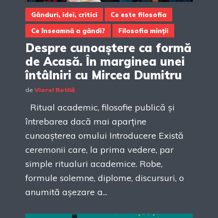
Gânduri, idei, critici
Ce este filosofia
Ce înseamnă a gândi?
Filosofia minții
Despre cunoaștere ca formă
de Acasă. În marginea unei
întâlniri cu Mircea Dumitru
de
Viorel Rotilă
Ritual academic, filosofie publică și
întrebarea dacă mai aparține
cunoașterea omului Introducere Există
ceremonii care, la prima vedere, par
simple ritualuri academice. Robe,
formule solemne, diplome, discursuri, o
anumită așezare a...