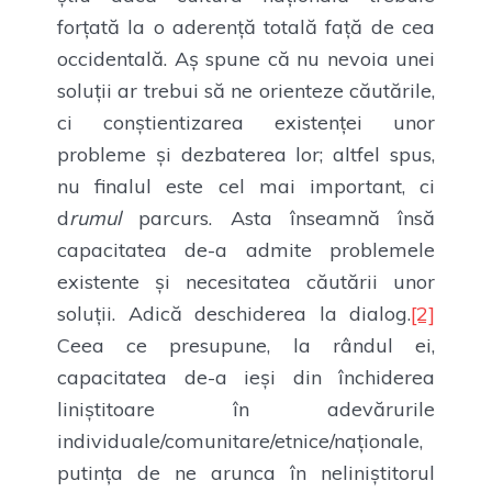
forțată la o aderență totală față de cea
occidentală. Aș spune că nu nevoia unei
soluții ar trebui să ne orienteze căutările,
ci conștientizarea existenței unor
probleme și dezbaterea lor; altfel spus,
nu finalul este cel mai important, ci
d
rumul
parcurs. Asta înseamnă însă
capacitatea de-a admite problemele
existente și necesitatea căutării unor
soluții. Adică deschiderea la dialog.
[2]
Ceea ce presupune, la rândul ei,
capacitatea de-a ieși din închiderea
liniștitoare în adevărurile
individuale/comunitare/etnice/naționale,
putința de ne arunca în neliniștitorul