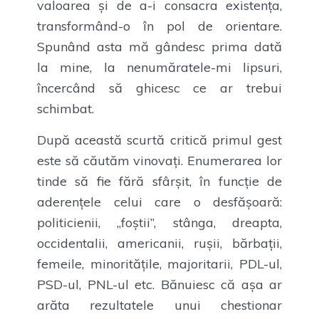
valoarea și de a-i consacra existența,
transformând-o în pol de orientare.
Spunând asta mă gândesc prima dată
la mine, la nenumăratele-mi lipsuri,
încercând să ghicesc ce ar trebui
schimbat.
După această scurtă critică primul gest
este să căutăm vinovați. Enumerarea lor
tinde să fie fără sfârșit, în funcție de
aderențele celui care o desfășoară:
politicienii, „foștii”, stânga, dreapta,
occidentalii, americanii, rușii, bărbații,
femeile, minoritățile, majoritarii, PDL-ul,
PSD-ul, PNL-ul etc. Bănuiesc că așa ar
arăta rezultatele unui chestionar