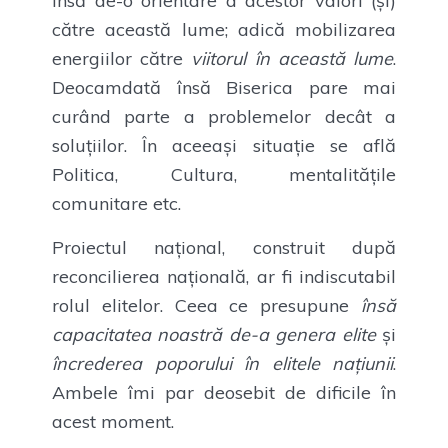
însă de-o orientare a acestor valori (și)
către această lume; adică mobilizarea
energiilor către
viitorul în această lume
.
Deocamdată însă Biserica pare mai
curând parte a problemelor decât a
soluțiilor. În aceeași situație se află
Politica, Cultura, mentalitățile
comunitare etc.
Proiectul național, construit după
reconcilierea națională, ar fi indiscutabil
rolul elitelor. Ceea ce presupune
însă
capacitatea noastră de-a genera elite
și
încrederea poporului în elitele națiunii
.
Ambele îmi par deosebit de dificile în
acest moment.