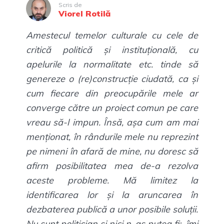
Scris de
Viorel Rotilă
Amestecul temelor culturale cu cele de
critică politică și instituțională, cu
apelurile la normalitate etc. tinde să
genereze o (re)construcție ciudată, ca și
cum fiecare din preocupările mele ar
converge către un proiect comun pe care
vreau să-l impun. Însă, așa cum am mai
menționat, în rândurile mele nu reprezint
pe nimeni în afară de mine, nu doresc să
afirm posibilitatea mea de-a rezolva
aceste probleme. Mă limitez la
identificarea lor și la aruncarea în
dezbaterea publică a unor posibile soluții.
Nu sunt politician și nici n-aș putea fi; îmi