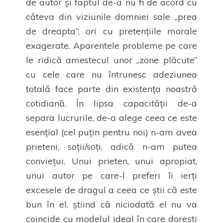
de autor și faptul de-a nu fi de acord cu
câteva din viziunile domniei sale „prea
de dreapta”, ori cu pretențiile morale
exagerate. Aparentele probleme pe care
le ridică amestecul unor „zone plăcute”
cu cele care nu întrunesc adeziunea
totală face parte din existența noastră
cotidiană. În lipsa capacității de-a
separa lucrurile, de-a alege ceea ce este
esențial (cel puțin pentru noi) n-am avea
prieteni, soții/soți, adică n-am putea
conviețui. Unui prieten, unui apropiat,
unui autor pe care-l preferi îi ierți
excesele de dragul a ceea ce știi că este
bun în el, știind că niciodată el nu va
coincide cu modelul ideal în care dorești