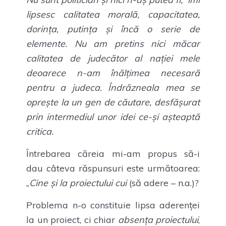
lipsesc calitatea morală, capacitatea,
dorința, putința și încă o serie de
elemente. Nu am pretins nici măcar
calitatea de judecător al nației mele
deoarece n-am înălțimea necesară
pentru a judeca. Îndrăzneala mea se
oprește la un gen de căutare, desfășurat
prin intermediul unor idei ce-și așteaptă
critica.
Întrebarea căreia mi-am propus să-i
dau câteva răspunsuri este următoarea:
„
Cine și la proiectului cui
(să adere – n.a.)?
Problema n-o constituie lipsa aderenței
la un proiect, ci chiar
absența proiectului
,