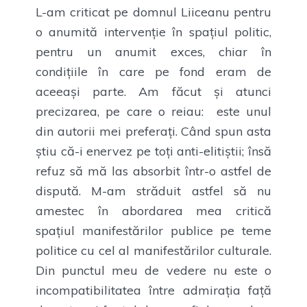
L-am criticat pe domnul Liiceanu pentru
o anumită intervenție în spațiul politic,
pentru un anumit exces, chiar în
condițiile în care pe fond eram de
aceeași parte. Am făcut și atunci
precizarea, pe care o reiau: este unul
din autorii mei preferați. Când spun asta
știu că-i enervez pe toți anti-elitiștii; însă
refuz să mă las absorbit într-o astfel de
dispută. M-am străduit astfel să nu
amestec în abordarea mea critică
spațiul manifestărilor publice pe teme
politice cu cel al manifestărilor culturale.
Din punctul meu de vedere nu este o
incompatibilitatea între admirația față