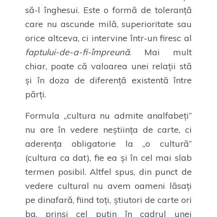
să-l înghesui. Este o formă de toleranță
care nu ascunde milă, superioritate sau
orice altceva, ci intervine într-un firesc al
faptului-de-a-fi-împreună
. Mai mult
chiar, poate că valoarea unei relații stă
și în doza de diferență existentă între
părți.
Formula „cultura nu admite analfabeți”
nu are în vedere neștiința de carte, ci
aderența obligatorie la „o cultură”
(cultura ca dat), fie ea și în cel mai slab
termen posibil. Altfel spus, din punct de
vedere cultural nu avem oameni lăsați
pe dinafară, fiind toți, știutori de carte ori
ba, prinși cel puțin în cadrul unei