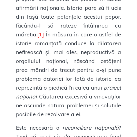
afirmării naționale. Istoria pare să fi ucis
din fașă toate potențele acestui popor,
făcându-l să rateze întâlnirea cu
măreția.
[1]
În măsura în care o astfel de
istorie romanțată conduce la dilatarea
nefirească și, mai ales, neproductivă a
orgoliului național, născând cetățeni
prea mândri de trecut pentru a-și pune
problema datoriei lor față de istorie, ea
reprezintă o piedică în calea unui
proiect
național
. Căutarea excesivă a vinovaților
ne ascunde natura problemei și soluțiile
posibile de rezolvare a ei.
Este necesară o
reconciliere națională
?
Tind să cred că
da,
reconcilierea fiind