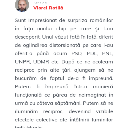
Scris de
Viorel Rotilă
Sunt impresionat de surpriza românilor
în fața noului chip pe care și l-au
descoperit. Unul văzut față în față, diferit
de oglindirea distorsionată pe care i-au
oferit-o până acum PSD, PDL, PNL,
UNPR, UDMR etc. După ce ne ocoleam
reciproc prin alte țări, ajungem să ne
bucurăm de faptul de-a fi împreună.
Putem fi împreună într-o manieră
funcțională ce părea de neimaginat în
urmă cu câteva săptămâni. Putem să ne
iluminăm reciproc, devenind vizibile
efectele colective ale întâlnirii luminilor
individuale.