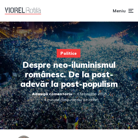
Meniu
Politice
Despre neo-iluminismul
românesc. De la post-
adevăr la post-populism
Adaugă comentariu
6 februarie 2017
4 minute (timp mediu de citire)