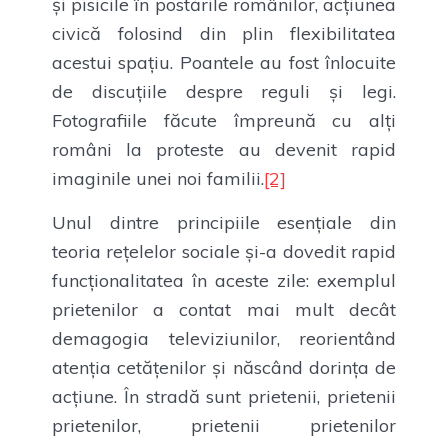
și pisicile în postările românilor, acțiunea
civică folosind din plin flexibilitatea
acestui spațiu. Poantele au fost înlocuite
de discuțiile despre reguli și legi.
Fotografiile făcute împreună cu alți
români la proteste au devenit rapid
imaginile unei noi familii.
[2]
Unul dintre principiile esențiale din
teoria rețelelor sociale și-a dovedit rapid
funcționalitatea în aceste zile: exemplul
prietenilor a contat mai mult decât
demagogia televiziunilor, reorientând
atenția cetățenilor și născând dorința de
acțiune. În stradă sunt prietenii, prietenii
prietenilor, prietenii prietenilor