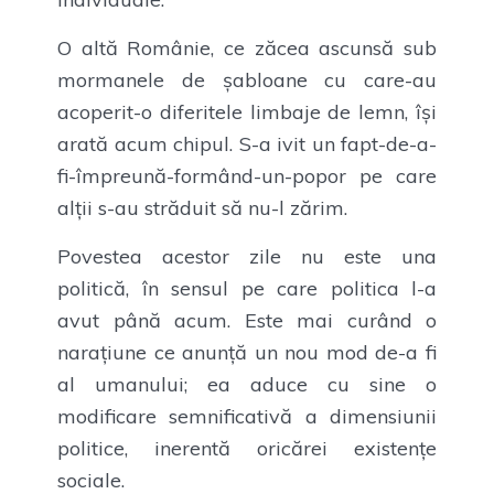
O altă Românie, ce zăcea ascunsă sub
mormanele de șabloane cu care-au
acoperit-o diferitele limbaje de lemn, își
arată acum chipul. S-a ivit un fapt-de-a-
fi-împreună-formând-un-popor pe care
alții s-au străduit să nu-l zărim.
Povestea acestor zile nu este una
politică, în sensul pe care politica l-a
avut până acum. Este mai curând o
narațiune ce anunță un nou mod de-a fi
al umanului; ea aduce cu sine o
modificare semnificativă a dimensiunii
politice, inerentă oricărei existențe
sociale.