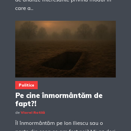
care a...
Politice
Pe cine înmormântăm de
fapt?!
de
Viorel Rotilă
Îl înmormântăm pe Ion Iliescu sau o