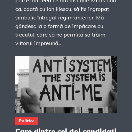
parte din ceea ce am fost noi? Mi-aș dori
ca, odată cu Ion Iliescu, să fie îngropat
simbolic întregul regim anterior. Mă
gândesc la o formă de împăcare cu
trecutul, care să ne permită să trăim
viitorul împreună...
Politice
Care dintre cei doi candidați