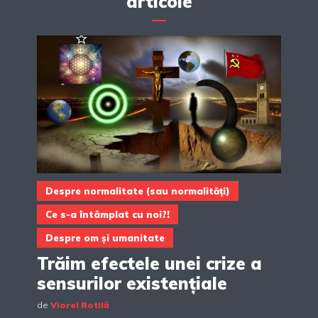
articole
Despre normalitate (sau normalități)
Ce s-a întâmplat cu noi?!
Despre om și umanitate
Trăim efectele unei crize a
sensurilor existențiale
de
Viorel Rotilă