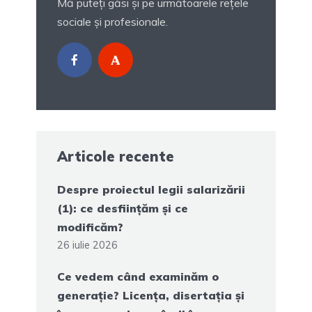
Mă puteți găsi și pe următoarele rețele
sociale și profesionale.
Articole recente
Despre proiectul legii salarizării
(1): ce desființăm și ce
modificăm?
26 iulie 2026
Ce vedem când examinăm o
generație? Licența, disertația și