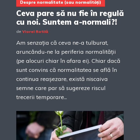
Despre normalitate (sau normalități)
Ceva pare să nu fie în regulă
cu noi. Suntem a-normali?!
de
Viorel Rotilă
Am senzația că ceva ne-a tulburat,
aruncându-ne la periferia normalității
(pe alocuri chiar în afara ei). Chiar dacă
sunt convins că normalitatea se află în
continua reașezare, există niscaiva
semne care par să sugereze riscul
trecerii temporare...