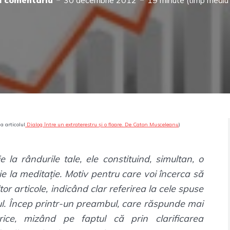
 comentariu
30 decembrie 2012
19 minute (timp mediu d
a articolul
Dialog între un extraterestru și o floare. De Caton Musceleanu
)
e la rândurile tale, ele constituind, simultan, o
ție la meditație. Motiv pentru care voi încerca să
r articole, indicând clar referirea la cele spuse
ul. Încep printr-un preambul, care răspunde mai
erice, mizând pe faptul că prin clarificarea