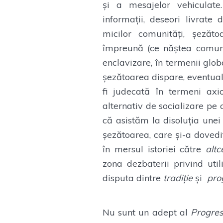
și a mesajelor vehiculat
informații, deseori livrate 
micilor comunități, șezăt
împreună (ce năștea comuni
enclavizare, în termenii glob
șezătoarea dispare, eventual
fi judecată în termeni ax
alternativ de socializare p
că asistăm la disoluția unei
șezătoarea, care și-a dovedi
în mersul istoriei către
alt
zona dezbaterii privind uti
disputa dintre
tradiție
și
pro
Nu sunt un adept al
Progres