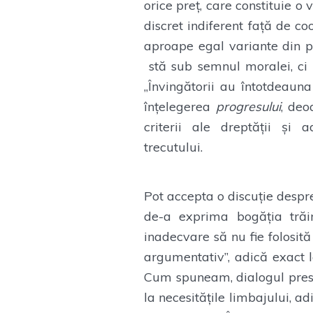
orice preț, care constituie o
discret indiferent față de c
aproape egal variante din p
stă sub semnul moralei, ci
„Învingătorii au întotdeauna
înțelegerea
progresului
, deo
criterii ale dreptății și a
trecutului.
Pot accepta o discuție despr
de-a exprima bogăția trăiri
inadecvare să nu fie folosit
argumentativ”, adică exact l
Cum spuneam, dialogul presu
la necesitățile limbajului, a