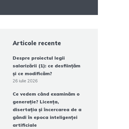
Articole recente
Despre proiectul legii
salarizării (1): ce desființăm
și ce modificăm?
26 iulie 2026
Ce vedem când examinăm o
generație? Licența,
disertația și încercarea de a
gândi în epoca inteligenței
artificiale