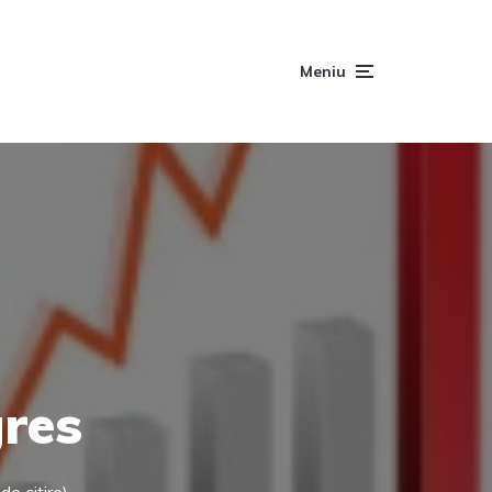
Meniu
gres