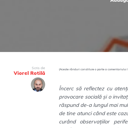
Adaugă
Scris de
(Aceste rânduri constituie o parte a comentariului l
Viorel Rotilă
Încerc să reflectez cu atenți
provocare socială și o invita
răspund de-a lungul mai multo
de tine atunci când este caz
curând observațiilor perif