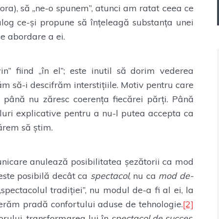
tora), să „ne-o spunem”, atunci am ratat ceea ce
alog ce-și propune să înțeleagă substanța unei
de abordare a ei.
n” fiind „în el”; este inutil să dorim vederea
 să-i descifrăm interstițiile. Motiv pentru care
până nu zăresc coerența fiecărei părți. Până
uri explicative pentru a nu-l putea accepta ca
ărem să știm.
icare anulează posibilitatea șezătorii ca mod
este posibilă decât ca
spectacol
, nu ca
mod de-
ectacolul tradiției”, nu modul de-a fi al ei, la
derăm pradă confortului aduse de tehnologie.
[2]
orului, transformarea lui în
spectacol de succes
,