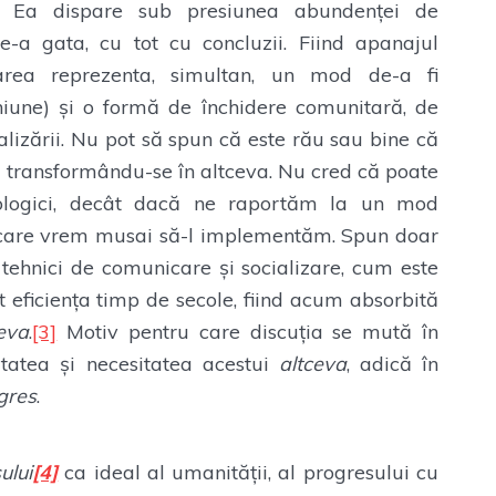
e. Ea dispare sub presiunea abundenței de
de-a gata, cu tot cu concluzii. Fiind apanajul
oarea reprezenta, simultan, un mod de-a fi
une) și o formă de închidere comunitară, de
alizării. Nu pot să spun că este rău sau bine că
 transformându-se în altceva. Nu cred că poate
iologici, decât dacă ne raportăm la un mod
e care vrem musai să-l implementăm. Spun doar
 tehnici de comunicare și socializare, cum este
t eficiența timp de secole, fiind acum absorbită
ceva
.
[3]
Motiv pentru care discuția se mută în
litatea și necesitatea acestui
altceva
, adică în
gres
.
ului
[4]
ca ideal al umanității, al progresului cu