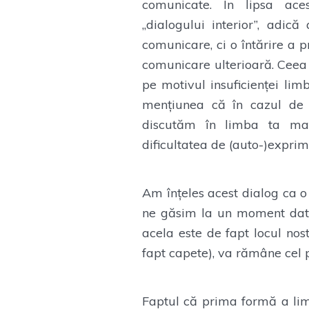
comunicate. În lipsa ace
„dialogului interior”, adi
comunicare, ci o întărire a p
comunicare ulterioară. Ceea 
pe motivul insuficienței lim
mențiunea că în cazul de 
discutăm în limba ta ma
dificultatea de (auto-)exprim
Am înțeles acest dialog ca o
ne găsim la un moment dat
acela este de fapt locul nost
fapt capete), va rămâne cel pu
Faptul că prima formă a limb