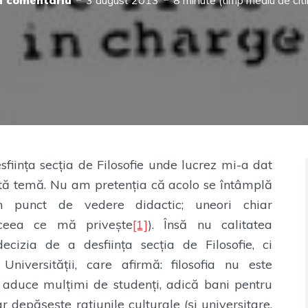
n comentariu
3 august 2013
8 minute (timp mediu de citi
esființa secția de Filosofie unde lucrez mi-a dat
tă temă. Nu am pretenția că acolo se întâmplă
n punct de vedere didactic; uneori chiar
 ceea ce mă privește
[1]
). Însă nu calitatea
ecizia de a desființa secția de Filosofie, ci
niversității, care afirmă: filosofia nu este
u aduce mulțimi de studenți, adică bani pentru
r depășește rațiunile culturale (și universitare,