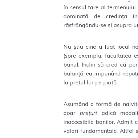
în sensul tare al termenului
dominată de credința în i
răsfrângându-se și asupra uni
Nu știu cine a luat locul ne
(spre exemplu, facultatea es
banul. Înclin să cred că pe
balanță, ea impunând nepotri
la prețul lor pe piață.
Asumând o formă de naivitat
doar
prețuri
; adică modali
inaccesibile banilor. Admit
valori fundamentale. Altfel 