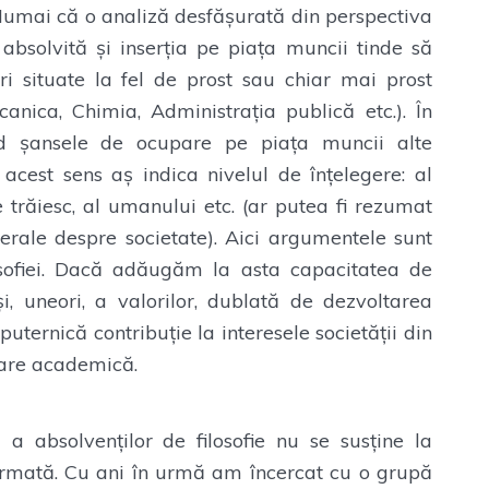
Numai că o analiză desfășurată din perspectiva
a absolvită și inserția pe piața muncii tinde să
ri situate la fel de prost sau chiar mai prost
canica, Chimia, Administrația publică etc.). În
ind șansele de ocupare pe piața muncii alte
acest sens aș indica nivelul de înțelegere: al
are trăiesc, al umanului etc. (ar putea fi rezumat
erale despre societate). Aici argumentele sunt
sofiei. Dacă adăugăm la asta capacitatea de
i, uneori, a valorilor, dublată de dezvoltarea
 puternică contribuție la interesele societății din
izare academică.
 a absolvenților de filosofie nu se susține la
firmată. Cu ani în urmă am încercat cu o grupă