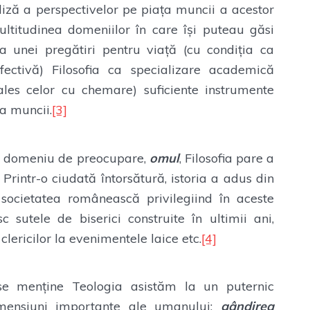
aliză a perspectivelor pe piața muncii a acestor
ultitudinea domeniilor în care își puteau găsi
va unei pregătiri pentru viață (cu condiția ca
fectivă) Filosofia ca specializare academică
ales celor cu chemare) suficiente instrumente
ța muncii.
[3]
ui domeniu de preocupare,
omul
, Filosofia pare a
 Printr-o ciudată întorsătură, istoria a adus din
 societatea românească privilegiind în aceste
 sutele de biserici construite în ultimii ani,
clericilor la evenimentele laice etc.
[4]
 se menține Teologia asistăm la un puternic
imensiuni importante ale umanului:
gândirea