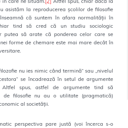
 în care ne situăm.
[2]
Altfel spus, chiar dacă la
nu asistăm la reproducerea școlilor de filosofie
 înseamnă că suntem în afara normalității în
iar tind să cred că un studiu sociologic
ar putea să arate că ponderea celor care se
ă unei forme de chemare este mai mare decât în
versitare.
ilozofie nu ies nimic când termină” sau „nivelul
acestora” se încadrează în setul de argumente
i. Altfel spus, astfel de argumente tind să
 de filosofie nu au o utilitate (pragmatică)
conomic al societății.
tic perspectiva pare justă (voi încerca s-o