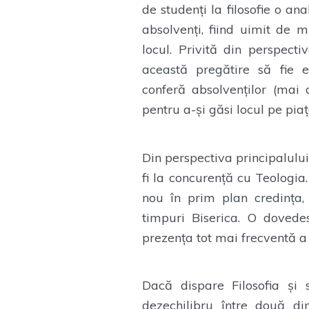
de studenți la filosofie o an
absolvenți, fiind uimit de m
locul. Privită din perspecti
această pregătire să fie e
conferă absolvenților (mai 
pentru a-și găsi locul pe pia
Din perspectiva principalul
fi la concurență cu Teologia.
nou în prim plan credința,
timpuri Biserica. O dovedesc
prezența tot mai frecventă a 
Dacă dispare Filosofia și
dezechilibru între două d