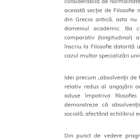
considerabilă de normalitate
această secție de Filosofie 
din Grecia antică, asta nu
domeniul academic. Ba ch
comparativ (longitudinal) 
înscriu la Filosofie datorit
cazul multor specializări uni
Idei precum „absolvenții de f
relativ redus al angajării 
aduse împotriva filosofie
demonstreze că absolvenții
socială, afectând echilibrul e
Din punct de vedere pragma