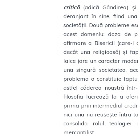
critică
(adică Gândirea) și
deranjant în sine, fiind un
societății. Două probleme ese
acest domeniu: doza de ps
afirmare a Bisericii (care-i
decât una religioasă) și fap
laice (are un caracter modern
una singură societatea, ac
problema o constituie faptu
astfel căderea noastră într-
filosofia lucrează la a ofer
prima prin intermediul credin
nici una nu reușește întru to
consolida rolul teologie
mercantilist.