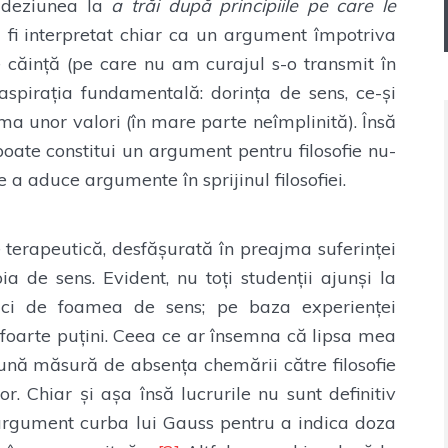
, adeziunea la
a trăi după principiile pe care le
 fi interpretat chiar ca un argument împotriva
de căință (pe care nu am curajul s-o transmit în
aspirația fundamentală: dorința de sens, ce-și
ma unor valori (în mare parte neîmplinită). Însă
oate constitui un argument pentru filosofie nu-
 a aduce argumente în sprijinul filosofiei.
e terapeutică, desfășurată în preajma suferinței
 de sens. Evident, nu toți studenții ajunși la
aici de foamea de sens; pe baza experienței
foarte puțini. Ceea ce ar însemna că lipsa mea
ună măsură de absența chemării către filosofie
lor. Chiar și așa însă lucrurile nu sunt definitiv
 argument curba lui Gauss pentru a indica doza