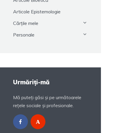
Articole Bioetică
Articole Epistemologie
Cărțile mele
Personale
Urmăriți-mă
Mă puteți găsi și pe următoarele
rețele sociale și profesionale.