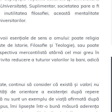
Universitate
). Suplimentar, societatea pare a fi
nutilitatea filosofiei, această mentalitate
versitarilor.
voii esențiale de sens a omului: poate religia
te de Istorie, Filosofie și Teologie), sau poate
rspectiva mercantilistă atârnă cel mai greu în
vita reducere a tuturor valorilor la bani, adică
e, continui să consider că există și
valori
, nu
tăți de orientare a existenței după repere
 că nu sunt un exemplu de viață afirmată după
spus, îmi lipsește într-o bună măsură aderența