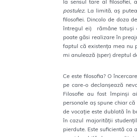
la sensul tare al filosofiei
postulez.
La limită, aș putea
filosofiei. Dincolo de doza 
întregul ei) rămâne totuși 
poate găsi realizare în preaj
faptul că existența mea nu p
mi anulează (sper) dreptul de
Ce este filosofia? O încercar
pe care-o declanșează nevoia
Filosofie au fost împinși 
personale aș spune chiar că 
de vocație este dublată în b
în cazul majorității studenți
pierdute. Este suficientă ca