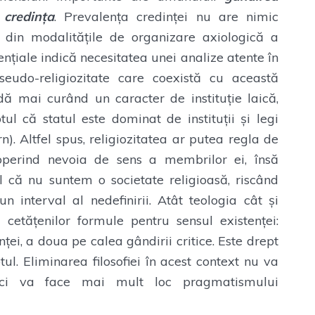
credința
. Prevalența credinței nu are nimic
a din modalitățile de organizare axiologică a
nțiale indică necesitatea unei analize atente în
eudo-religiozitate care coexistă cu această
 dă mai curând un caracter de instituție laică,
tul că statul este dominat de instituții și legi
). Altfel spus, religiozitatea ar putea regla de
operind nevoia de sens a membrilor ei, însă
l că nu suntem o societate religioasă, riscând
un interval al nedefinirii. Atât teologia cât și
i cetățenilor formule pentru sensul existenței:
ței, a doua pe calea gândirii critice. Este drept
tul. Eliminarea filosofiei în acest context nu va
i, ci va face mai mult loc pragmatismului