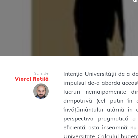
u
Intenția Universității de a d
Scris de
Viorel Rotilă
impulsul de-a aborda aceas
lucruri nemaipomenite di
dimpotrivă (cel puțin în
învățământului atârnă în d
perspectiva pragmatică a U
eficientă; asta înseamnă: n
Universitate. Calculul bugeta