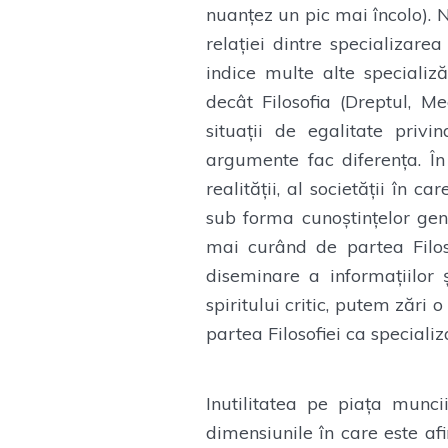
nuanțez un pic mai încolo). 
relației dintre specializare
indice multe alte specializă
decât Filosofia (Dreptul, Me
situații de egalitate priv
argumente fac diferența. În 
realității, al societății în c
sub forma cunoștințelor gen
mai curând de partea Filo
diseminare a informațiilor ș
spiritului critic, putem zări o
partea Filosofiei ca special
Inutilitatea pe piața muncii
dimensiunile în care este a