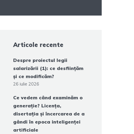
Articole recente
Despre proiectul legii
salarizării (1): ce desființăm
și ce modificăm?
26 iulie 2026
Ce vedem când examinăm o
generație? Licența,
disertația și încercarea de a
gândi în epoca inteligenței
artificiale