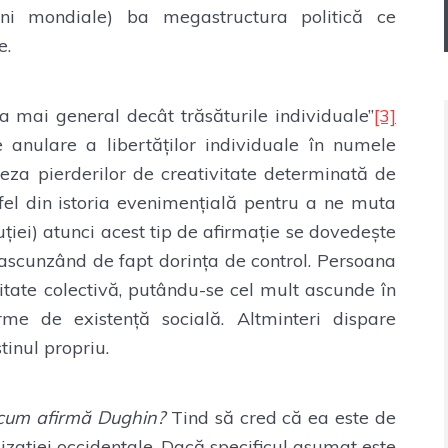
dini mondiale) ba megastructura politică ce
e.
a mai general decât trăsăturile individuale”
[3]
 anulare a libertăților individuale în numele
teza pierderilor de creativitate determinată de
stfel din istoria evenimențială pentru a ne muta
ției) atunci acest tip de afirmație se dovedește
ascunzând de fapt dorința de control. Persoana
titate colectivă, putându-se cel mult ascunde în
me de existență socială. Altminteri dispare
tinul propriu.
a cum afirmă Dughin?
Tind să cred că ea este de
lizației occidentale. Dacă specificul asumat este