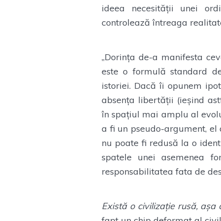
ideea necesității unei or
controlează întreaga realitat
„Dorința de-a manifesta cev
este o formulă standard de
istoriei. Dacă îi opunem ipo
absența libertății (ieșind a
în spațiul mai amplu al evolu
a fi un pseudo-argument, el 
nu poate fi redusă la o iden
spatele unei asemenea for
responsabilitatea fata de des
Există o civilizație rusă, aș
fapt un chip deformat al civi