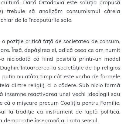
 cultură. Dacă Ortodoxia este soluția propusă
e) trebuie să analizăm consumismul căreia
chiar de la începuturile sale.
 poziție critică față de societatea de consum,
uare. Însă, depășirea ei, adică ceea ce am numit
o niciodată că fiind posibilă printr-un model
ghin. Întoarcerea la societățile de tip religios
l puțin nu atâta timp cât este vorba de formele
teia dintre religii), ci o cădere. Sub nicio formă
 însemne reactivarea unei vechi ideologii sau
de că o mișcare precum Coaliția pentru Familie,
sul la tradiție ca instrument de luptă politică,
la democrație înseamnă a-i rata sensul.