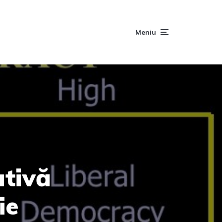
Meniu
ativă
ie