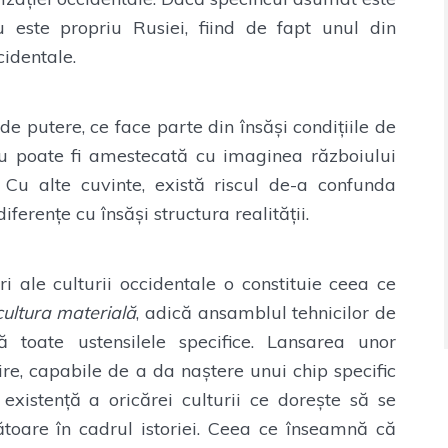
u este propriu Rusiei, fiind de fapt unul din
ccidentale.
e putere, ce face parte din însăși condițiile de
nu poate fi amestecată cu imaginea războiului
. Cu alte cuvinte, există riscul de-a confunda
ferențe cu însăși structura realității.
 ale culturii occidentale o constituie ceea ce
cultura materială
, adică ansamblul tehnicilor de
ă toate ustensilele specifice. Lansarea unor
ire, capabile de a da naștere unui chip specific
 existență a oricărei culturii ce dorește să se
ătoare în cadrul istoriei. Ceea ce înseamnă că