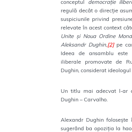
conceptul
democrație iliber
regulă decât o direcție asuma
suspiciunile privind presiun
relevate în acest context cât
Unite și Noua Ordine Mondi
Aleksandr Dughin,
[2]
pe ca
Ideea de ansamblu este 
iliberale promovate de Ru
Dughin, considerat ideologul
Un titlu mai adecvat l-ar 
Dughin – Carvalho.
Alexandr Dughin folosește
sugerând ba opoziția la haos