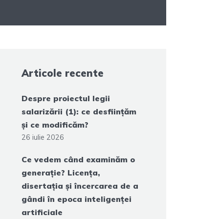
Articole recente
Despre proiectul legii
salarizării (1): ce desființăm
și ce modificăm?
26 iulie 2026
Ce vedem când examinăm o
generație? Licența,
disertația și încercarea de a
gândi în epoca inteligenței
artificiale