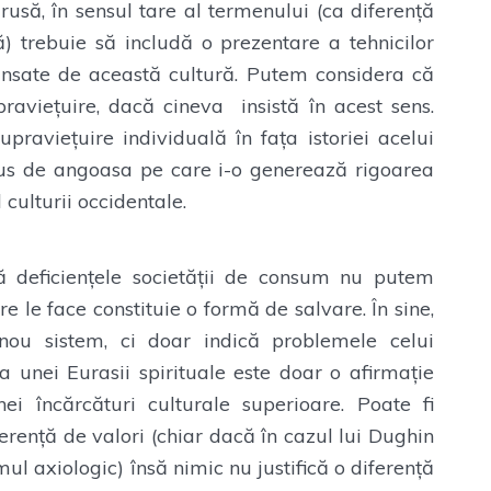
rusă, în sensul tare al termenului (ca diferență
) trebuie să includă o prezentare a tehnicilor
lansate de această cultură. Putem considera că
ravieţuire, dacă cineva insistă în acest sens.
upravieţuire individuală în fața istoriei acelui
rus de angoasa pe care i-o generează rigoarea
 culturii occidentale.
că deficiențele societății de consum nu putem
 le face constituie o formă de salvare. În sine,
nou sistem, ci doar indică problemele celui
a unei Eurasii spirituale este doar o afirmație
nei încărcături culturale superioare. Poate fi
erență de valori (chiar dacă în cazul lui Dughin
mul axiologic) însă nimic nu justifică o diferență