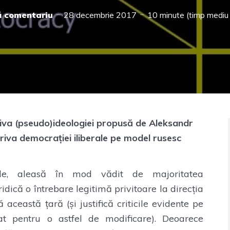
 comentariu
28 decembrie 2017
10 minute (timp mediu d
va (pseudo)ideologiei propusă de Aleksandr
riva democrației iliberale pe model rusesc
rale, aleasă în mod vădit de majoritatea
dică o întrebare legitimă privitoare la direcția
această țară (și justifică criticile evidente pe
 pentru o astfel de modificare). Deoarece