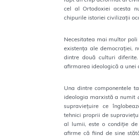
cel al Ortodoxiei acesta n
chipurile istoriei civilizații o
Necesitatea mai multor poli d
existența ale democrației, 
dintre două culturi diferite
afirmarea ideologică a unei di
Una dintre componentele tari
ideologia marxistă a numit
supraviețuire ce înglobeaz
tehnici proprii de supravieţu
al lumii, este o condiție de
afirme că fiind de sine stăt