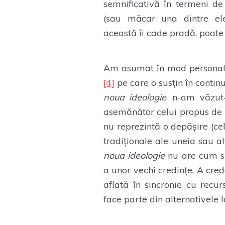
semnificativă în termeni de
(sau măcar una dintre el
această îi cade pradă, poate 
Am asumat în mod personal o
[4]
pe care o susțin în contin
noua ideologie
, n-am văzut-
asemănător celui propus de Du
nu reprezintă o depășire (ce
tradiționale ale uneia sau al
noua ideologie
nu are cum să
a unor vechi credințe. A cre
aflată în sincronie cu recur
face parte din alternativele 