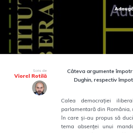
Adaugă
Câteva argumente împotri
Scris de
Viorel Rotilă
Dughin, respectiv împot
Calea democrației ilibe
parlamentară din România, ri
în care și-au propus să ducă 
tema absenței unui mandat