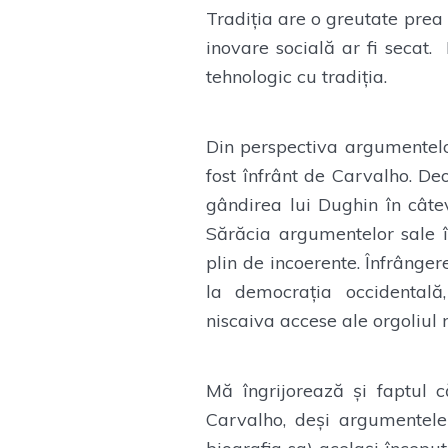
Tradiția are o greutate prea
inovare socială ar fi secat.
tehnologic cu tradiția.
Din perspectiva argumentelo
fost înfrânt de Carvalho. D
gândirea lui Dughin în câte
Sărăcia argumentelor sale î
plin de incoerente. Înfrânger
la democrația occidentală,
niscaiva accese ale orgoliul 
Mă îngrijorează și faptul 
Carvalho, deși argumentele