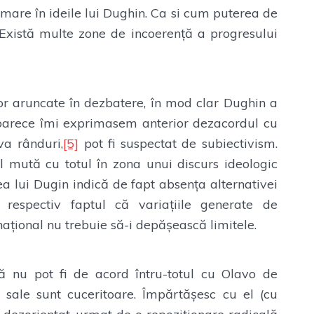
 mare în ideile lui Dughin. Ca si cum puterea de
 Există multe zone de incoerență a progresului
r aruncate în dezbatere, în mod clar Dughin a
eoarece îmi exprimasem anterior dezacordul cu
va rânduri,
[5]
pot fi suspectat de subiectivism.
l mută cu totul în zona unui discurs ideologic
ea lui Dugin indică de fapt absența alternativei
 respectiv faptul că variațiile generate de
național nu trebuie să-i depășească limitele.
că nu pot fi de acord întru-totul cu Olavo de
 sale sunt cuceritoare. Împărtășesc cu el (cu