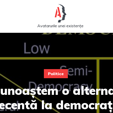
Avatarurile unei existențe
Politice
unoaștem o altern
ecentă la democraț