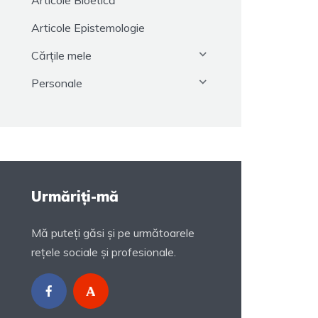
Articole Bioetică
Articole Epistemologie
Cărțile mele
Personale
Urmăriți-mă
Mă puteți găsi și pe următoarele
rețele sociale și profesionale.