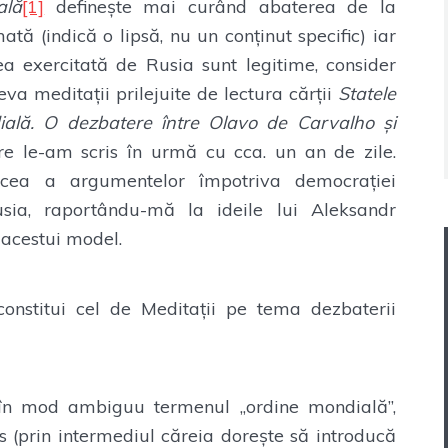
ală
[1]
definește mai curând abaterea de la
tă (indică o lipsă, nu un conținut specific) iar
ea exercitată de Rusia sunt legitime, consider
eva meditații prilejuite de lectura cărții
Statele
ală. O dezbatere între Olavo de Carvalho și
re le-am scris în urmă cu cca. un an de zile.
cea a argumentelor împotriva democrației
sia, raportându-mă la ideile lui Aleksandr
 acestui model.
constitui cel de Meditații pe tema dezbaterii
 în mod ambiguu termenul „ordine mondială”,
 (prin intermediul căreia dorește să introducă