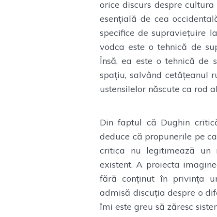
orice discurs despre cultura 
esențială de cea occidentală
specifice de supravieţuire 
vodca este o tehnică de sup
Însă, ea este o tehnică de s
spațiu, salvând cetățeanul 
ustensilelor născute ca rod al
Din faptul că Dughin criti
deduce că propunerile pe care
critica nu legitimează un 
existent. A proiecta imagine
fără conținut în privința u
admisă discuția despre o dif
îmi este greu să zăresc siste