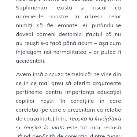
Suplimentar, există și riscul ca
aprecierile noastre la adresa celor
numiți să fie eronate, ei putându-se
dovedi oameni destoinici (faptul că nu
au reușit s-o facă până acum – așa cum
înțelegem noi normalitatea – ar putea fi
accidental).
Avem însă o scuza temeinică: ne vine din
ce în ce mai greu să oferim argumente
pertinente pentru importanța educației
copiilor noștri în condițiile în care
corelația (pe care o prezentăm ca relație
de cauzalitate) între
reușita la învățătură
și
reușita în viața
este tot mai redusă
(fiind depășită de corelația dintre
tupeu