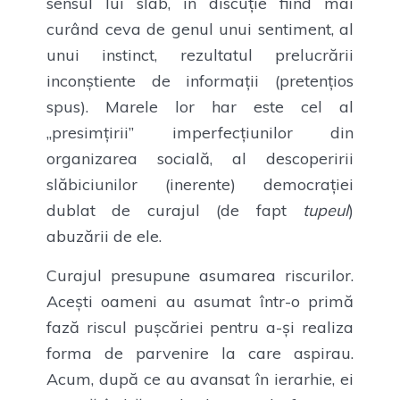
sensul lui slab, în discuție fiind mai
curând ceva de genul unui sentiment, al
unui instinct, rezultatul prelucrării
inconștiente de informații (pretențios
spus). Marele lor har este cel al
„presimțirii” imperfecțiunilor din
organizarea socială, al descoperirii
slăbiciunilor (inerente) democrației
dublat de curajul (de fapt
tupeul
)
abuzării de ele.
Curajul presupune asumarea riscurilor.
Acești oameni au asumat într-o primă
fază riscul pușcăriei pentru a-și realiza
forma de parvenire la care aspirau.
Acum, după ce au avansat în ierarhie, ei