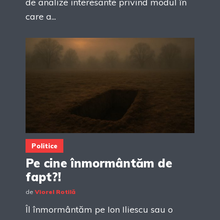
de analize interesante privind modul în
care a...
Politice
Pe cine înmormântăm de
fapt?!
de
Viorel Rotilă
Îl înmormântăm pe Ion Iliescu sau o