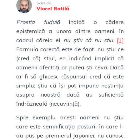
Scris de
Viorel Rotilă
Prostia fudulă
indică o cădere
epistemică a unora dintre oameni, în
cadrul căreia ei
nu știu că nu știu
.
[1]
Formula corectă este de fapt „nu știu ce
(cred că) știu”, ea indicând implicit că
oamenii afectați ar putea ști ceva. Dacă
ar fi să ghicesc răspunsul cred că este
simplu: știu că își pot impune neștiința
asupra noastră dacă au suficientă
îndrăzneală (necuviință).
Spre exemplu, acești oameni nu știu
care este semnificația posturii în care l-
au pus pe premierul Japoniei, nu cunosc