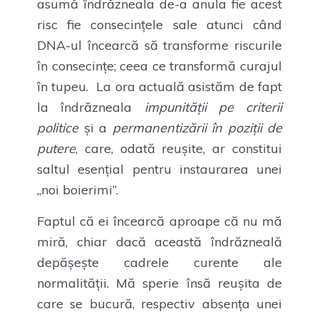
asumă îndrăzneala de-a anula fie acest
risc fie consecințele sale atunci când
DNA-ul încearcă să transforme riscurile
în consecințe; ceea ce transformă curajul
în tupeu. La ora actuală asistăm de fapt
la îndrăzneala
impunității pe criterii
politice
și a
permanentizării în poziții de
putere
, care, odată reușite, ar constitui
saltul esențial pentru instaurarea unei
„noi boierimi”.
Faptul că ei încearcă aproape că nu mă
miră, chiar dacă această îndrăzneală
depășește cadrele curente ale
normalității. Mă sperie însă reușita de
care se bucură, respectiv absența unei