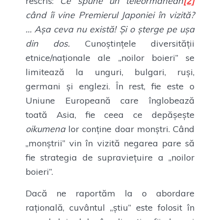
rescris:
Ce spune un teleormănean
[2]
când îi vine Premierul Japoniei în vizită?
… Așa ceva nu există! Și o șterge pe ușa
din dos.
Cunoștințele diversității
etnice/naționale ale „noilor boieri” se
limitează la unguri, bulgari, ruși,
germani și englezi. În rest, fie este o
Uniune Europeană care înglobează
toată Asia, fie ceea ce depășește
oikumena
lor conține doar monștri. Când
„monștrii” vin în vizită negarea pare să
fie strategia de supraviețuire a „noilor
boieri”.
Dacă ne raportăm la o abordare
rațională, cuvântul „știu” este folosit în