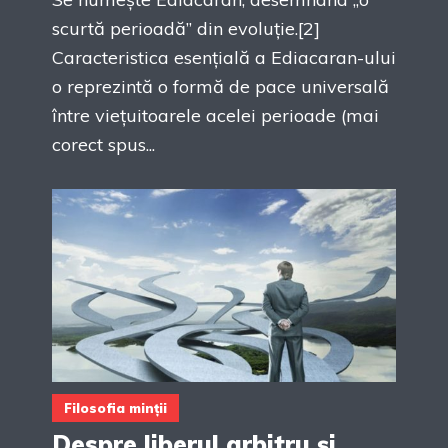
scurtă perioadă” din evoluție.[2]
Caracteristica esențială a Ediacaran-ului
o reprezintă o formă de pace universală
între viețuitoarele acelei perioade (mai
corect spus...
Filosofia minții
Despre liberul arbitru și