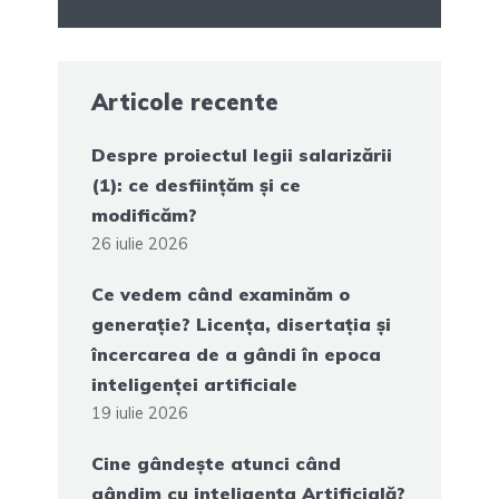
Articole recente
Despre proiectul legii salarizării
(1): ce desființăm și ce
modificăm?
26 iulie 2026
Ce vedem când examinăm o
generație? Licența, disertația și
încercarea de a gândi în epoca
inteligenței artificiale
19 iulie 2026
Cine gândește atunci când
gândim cu inteligența Artificială?