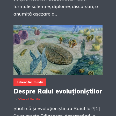
formule solemne, diplome, discursuri, o
anumită așezare a...
Filosofia minții
Despre Raiul evoluționiștilor
de
Viorel Rotilă
Știați că și evoluționiștii au Raiul lor?[1]
Se numește Ediacaran, desemnând „o