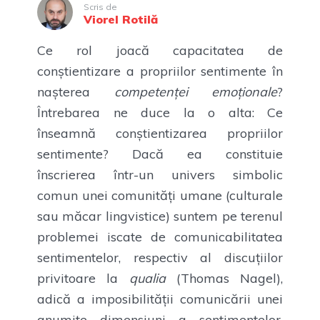
Scris de
Viorel Rotilă
Ce rol joacă capacitatea de
conștientizare a propriilor sentimente în
nașterea
competenței emoționale
?
Întrebarea ne duce la o alta: Ce
înseamnă conștientizarea propriilor
sentimente? Dacă ea constituie
înscrierea într-un univers simbolic
comun unei comunități umane (culturale
sau măcar lingvistice) suntem pe terenul
problemei iscate de comunicabilitatea
sentimentelor, respectiv al discuțiilor
privitoare la
qualia
(Thomas Nagel),
adică a imposibilității comunicării unei
anumite dimensiuni a sentimentelor.