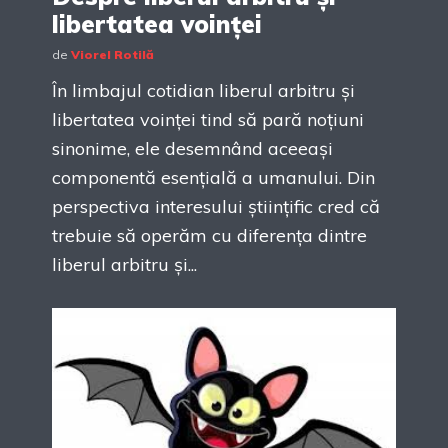
libertatea voinței
de
Viorel Rotilă
În limbajul cotidian liberul arbitru și
libertatea voinței tind să pară noțiuni
sinonime, ele desemnând aceeași
componentă esențială a umanului. Din
perspectiva interesului științific cred că
trebuie să operăm cu diferența dintre
liberul arbitru și...