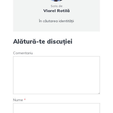
Scris de
Viorel Rotilă
În căutarea identității
Alătură-te discuției
Comentariu
Nume
*