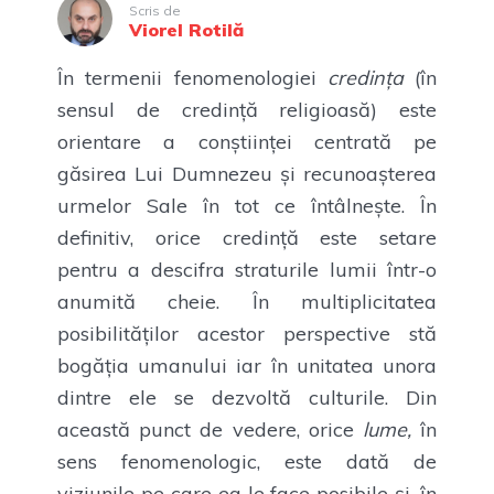
Scris de
Viorel Rotilă
În termenii fenomenologiei
credința
(în
sensul de credință religioasă) este
orientare a conștiinței centrată pe
găsirea Lui Dumnezeu și recunoașterea
urmelor Sale în tot ce întâlnește. În
definitiv, orice credință este setare
pentru a descifra straturile lumii într-o
anumită cheie. În multiplicitatea
posibilităților acestor perspective stă
bogăția umanului iar în unitatea unora
dintre ele se dezvoltă culturile. Din
această punct de vedere, orice
lume,
în
sens fenomenologic, este dată de
viziunile pe care ea le face posibile și, în