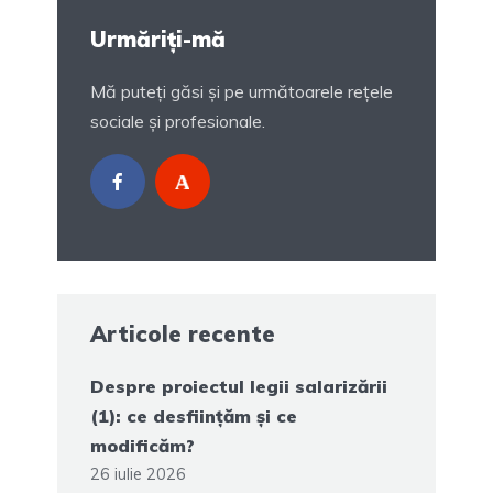
Urmăriți-mă
Mă puteți găsi și pe următoarele rețele
sociale și profesionale.
Articole recente
Despre proiectul legii salarizării
(1): ce desființăm și ce
modificăm?
26 iulie 2026