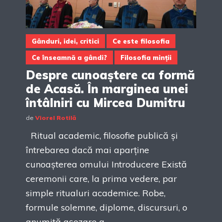
Gânduri, idei, critici
Ce este filosofia
Ce înseamnă a gândi?
Filosofia minții
Despre cunoaștere ca formă
de Acasă. În marginea unei
întâlniri cu Mircea Dumitru
de
Viorel Rotilă
Ritual academic, filosofie publică și
întrebarea dacă mai aparține
cunoașterea omului Introducere Există
ceremonii care, la prima vedere, par
simple ritualuri academice. Robe,
formule solemne, diplome, discursuri, o
anumită așezare a...