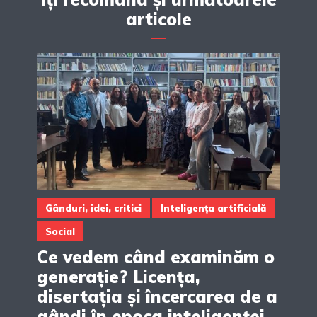
articole
Gânduri, idei, critici
Inteligența artificială
Social
Ce vedem când examinăm o
generație? Licența,
disertația și încercarea de a
gândi în epoca inteligenței