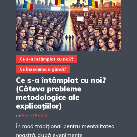
Ce s-a întâmplat cu noi?!
Ce înseamnă a gândi?
Ce s-a întâmplat cu noi?
(Câteva probleme
metodologice ale
explicațiilor)
de
Viorel Rotilă
În mod tradițional pentru mentalitatea
noastră, după evenimente