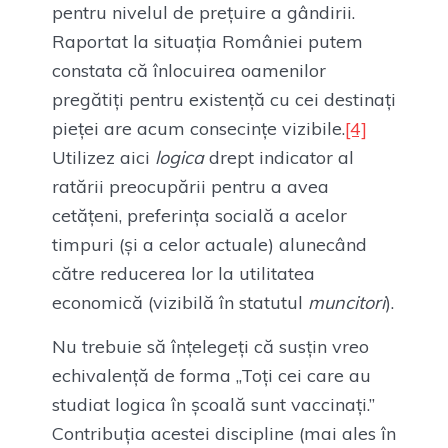
pentru nivelul de prețuire a gândirii.
Raportat la situația României putem
constata că înlocuirea oamenilor
pregătiți pentru existență cu cei destinați
pieței are acum consecințe vizibile.
[4]
Utilizez aici
logica
drept indicator al
ratării preocupării pentru a avea
cetățeni, preferința socială a acelor
timpuri (și a celor actuale) alunecând
către reducerea lor la utilitatea
economică (vizibilă în statutul
muncitori
).
Nu trebuie să înțelegeți că susțin vreo
echivalență de forma „Toți cei care au
studiat logica în școală sunt vaccinați.”
Contribuția acestei discipline (mai ales în