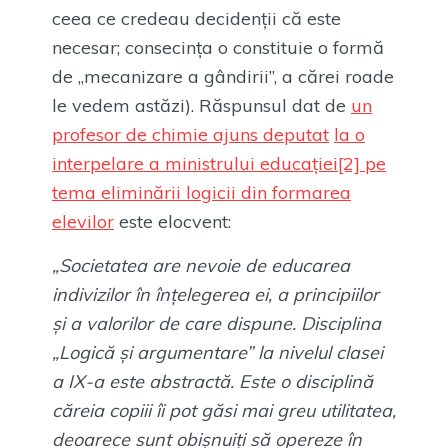
ceea ce credeau decidenții că este
necesar; consecința o constituie o formă
de „mecanizare a gândirii”, a cărei roade
le vedem astăzi). Răspunsul dat de
un
profesor de chimie ajuns deputat
la o
interpelare a ministrului educației
[2]
pe
tema eliminării logicii din formarea
elevilor
este elocvent:
„Societatea are nevoie de educarea
indivizilor în înţelegerea ei, a principiilor
şi a valorilor de care dispune. Disciplina
„Logică şi argumentare” la nivelul clasei
a IX-a este abstractă. Este o disciplină
căreia copiii îi pot găsi mai greu utilitatea,
deoarece sunt obişnuiţi să opereze în