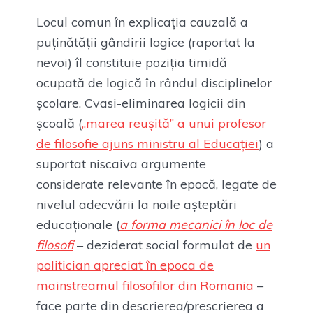
Locul comun în explicația cauzală a
puținătății gândirii logice (raportat la
nevoi) îl constituie poziția timidă
ocupată de logică în rândul disciplinelor
școlare. Cvasi-eliminarea logicii din
școală (
„marea reușită” a unui profesor
de filosofie ajuns ministru al Educației
) a
suportat niscaiva argumente
considerate relevante în epocă, legate de
nivelul adecvării la noile așteptări
educaționale (
a forma mecanici în loc de
filosofi
– deziderat social formulat de
un
politician apreciat în epoca de
mainstreamul filosofilor din Romania
–
face parte din descrierea/prescrierea a