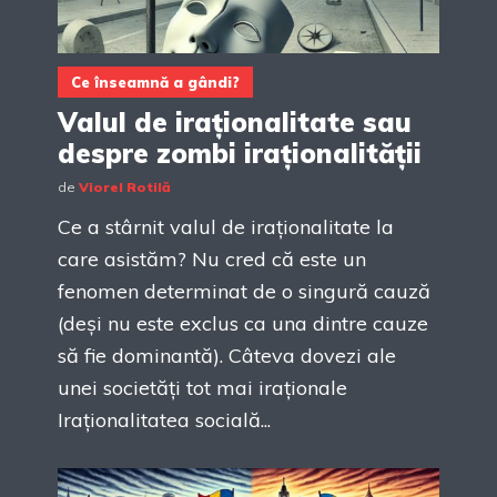
Ce înseamnă a gândi?
Valul de iraționalitate sau
despre zombi iraționalității
de
Viorel Rotilă
Ce a stârnit valul de iraționalitate la
care asistăm? Nu cred că este un
fenomen determinat de o singură cauză
(deși nu este exclus ca una dintre cauze
să fie dominantă). Câteva dovezi ale
unei societăți tot mai iraționale
Iraționalitatea socială...