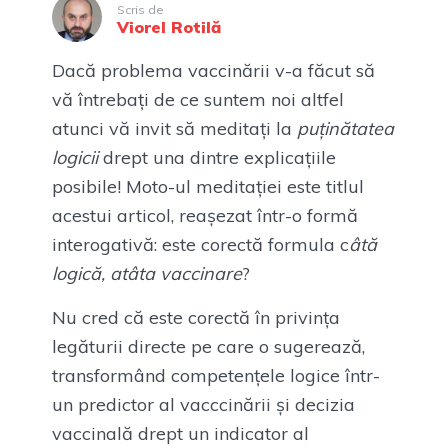
Scris de
Viorel Rotilă
Dacă problema vaccinării v-a făcut să
vă întrebați de ce suntem noi altfel
atunci vă invit să meditați la
puținătatea
logicii
drept una dintre explicațiile
posibile! Moto-ul meditației este titlul
acestui articol, reașezat într-o formă
interogativă: este corectă formula c
âtă
logică, atâta vaccinare
?
Nu cred că este corectă în privința
legăturii directe pe care o sugerează,
transformând competențele logice într-
un predictor al vacccinării și decizia
vaccinală drept un indicator al