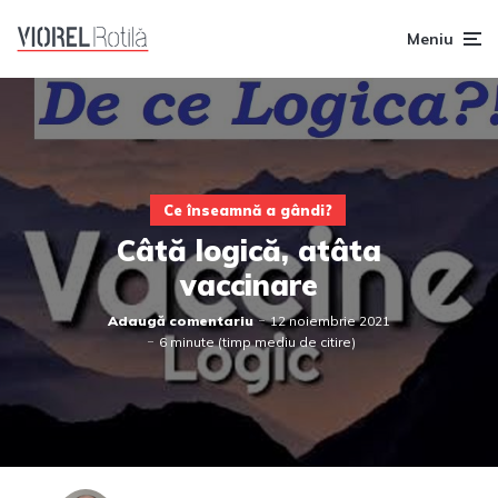
Meniu
Ce înseamnă a gândi?
Câtă logică, atâta
vaccinare
Adaugă comentariu
12 noiembrie 2021
6 minute (timp mediu de citire)