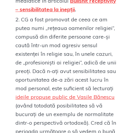
mediatice în articolul
Bullshit receptivity
– sensibilitatea la inepții
.
CG a fost promovat de ceea ce am
putea numi „rețeaua oamenilor religiei”,
compusă din diferite persoane care-și
caută într-un mod agresiv sensul
existenței în religie sau, în unele cazuri,
de „profesioniști ai religiei”, adică de unii
preoți. Dacă n-ați avut sensibilitatea sau
oportunitatea de-a zări acest lucru în
mod personal, este suficient să lecturați
ideile propuse public de Vasile Bănescu
(având totodată posibilitatea să vă
bucurați de un exemplu de normalitate
dintr-o perspectivă ortodoxă). Cred că în
perioada următoare o să vedem o bună