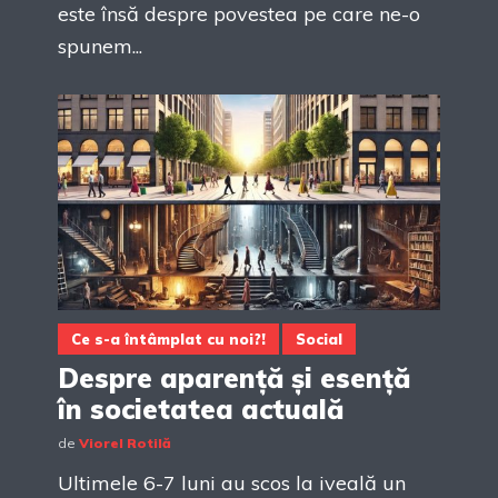
este însă despre povestea pe care ne-o
spunem...
Ce s-a întâmplat cu noi?!
Social
Despre aparență și esență
în societatea actuală
de
Viorel Rotilă
Ultimele 6-7 luni au scos la iveală un