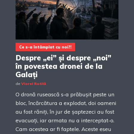
Ce s-a întâmplat cu noi?!
Despre „ei” și despre „noi”
în povestea dronei de la
Galați
de
Viorel Rotilă
O dronă rusească s-a prăbușit peste un
bloc, încărcătura a explodat, doi oameni
au fost răniți, în jur de șaptezeci au fost
evacuați, iar armata nu a interceptat-o.
Cam acestea ar fi faptele. Aceste eseu