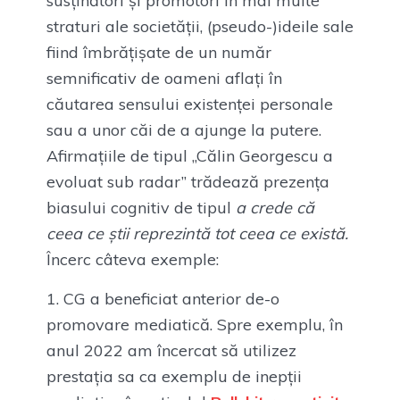
susținători și promotori în mai multe
straturi ale societății, (pseudo-)ideile sale
fiind îmbrățișate de un număr
semnificativ de oameni aflați în
căutarea sensului existenței personale
sau a unor căi de a ajunge la putere.
Afirmațiile de tipul „Călin Georgescu a
evoluat sub radar” trădează prezența
biasului cognitiv de tipul
a crede că
ceea ce știi reprezintă tot ceea ce există.
Încerc câteva exemple:
CG a beneficiat anterior de-o
promovare mediatică. Spre exemplu, în
anul 2022 am încercat să utilizez
prestația sa ca exemplu de inepții