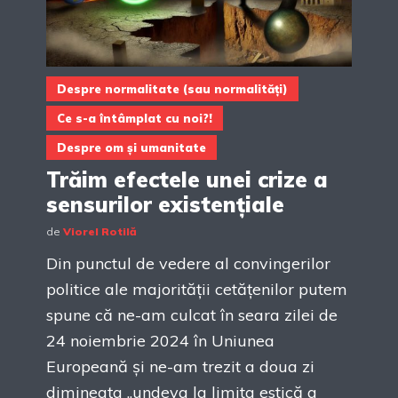
Despre normalitate (sau normalități)
Ce s-a întâmplat cu noi?!
Despre om și umanitate
Trăim efectele unei crize a
sensurilor existențiale
de
Viorel Rotilă
Din punctul de vedere al convingerilor
politice ale majorității cetățenilor putem
spune că ne-am culcat în seara zilei de
24 noiembrie 2024 în Uniunea
Europeană și ne-am trezit a doua zi
dimineața „undeva la limita estică a