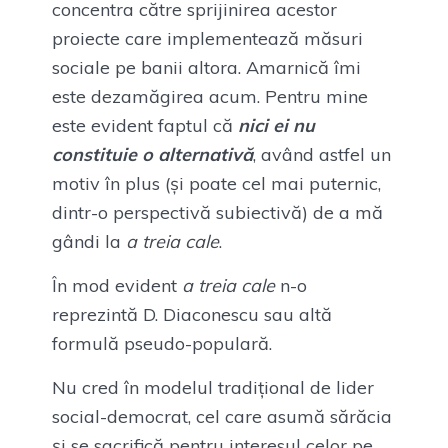
concentra către sprijinirea acestor
proiecte care implementează măsuri
sociale pe banii altora. Amarnică îmi
este dezamăgirea acum. Pentru mine
este evident faptul că
nici ei nu
constituie o alternativă
, având astfel un
motiv în plus (și poate cel mai puternic,
dintr-o perspectivă subiectivă) de a mă
gândi la
a treia cale
.
În mod evident
a treia cale
n-o
reprezintă D. Diaconescu sau altă
formulă pseudo-populară.
Nu cred în modelul tradițional de lider
social-democrat, cel care asumă sărăcia
și se sacrifică pentru interesul celor pe