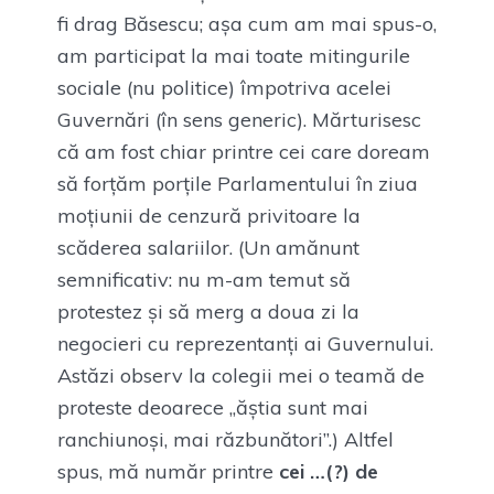
fi drag Băsescu; așa cum am mai spus-o,
am participat la mai toate mitingurile
sociale (nu politice) împotriva acelei
Guvernări (în sens generic). Mărturisesc
că am fost chiar printre cei care doream
să forțăm porțile Parlamentului în ziua
moțiunii de cenzură privitoare la
scăderea salariilor. (Un amănunt
semnificativ: nu m-am temut să
protestez și să merg a doua zi la
negocieri cu reprezentanți ai Guvernului.
Astăzi observ la colegii mei o teamă de
proteste deoarece „ăștia sunt mai
ranchiunoși, mai răzbunători”.) Altfel
spus, mă număr printre
cei …(?) de