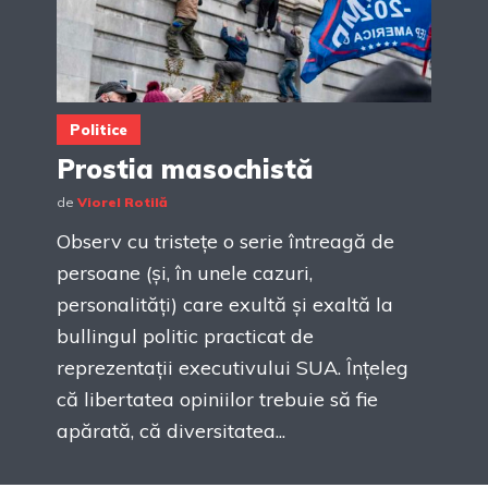
Politice
Prostia masochistă
de
Viorel Rotilă
Observ cu tristețe o serie întreagă de
persoane (și, în unele cazuri,
personalități) care exultă și exaltă la
bullingul politic practicat de
reprezentații executivului SUA. Înțeleg
că libertatea opiniilor trebuie să fie
apărată, că diversitatea...