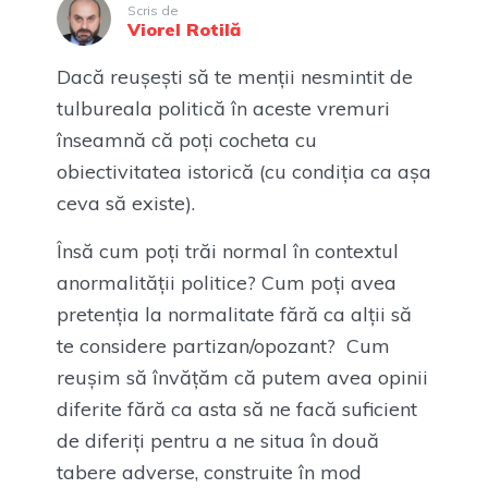
Scris de
Viorel Rotilă
Dacă reușești să te menții nesmintit de
tulbureala politică în aceste vremuri
înseamnă că poți cocheta cu
obiectivitatea istorică (cu condiția ca așa
ceva să existe).
Însă cum poți trăi normal în contextul
anormalității politice? Cum poți avea
pretenția la normalitate fără ca alții să
te considere partizan/opozant? Cum
reușim să învățăm că putem avea opinii
diferite fără ca asta să ne facă suficient
de diferiți pentru a ne situa în două
tabere adverse, construite în mod