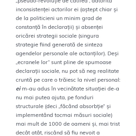
„pseudo-revoluție de catifea”, datorită
inconsistenței actorilor ei (aștept chiar și
de la politicieni un minim grad de
constanță în declarații) și absenței
oricărei strategii sociale (singura
strategie fiind generată de sinteza
agendelor personale ale actanților). Deși
„ecranele lor” sunt pline de spumoase
declarații sociale, nu pot să neg realitate
cruntă pe care o trăiesc la nivel personal:
ei
m-au adus în vecinătate situației de-a
nu mai putea ajuta, pe fonduri
structurale (deci „făcând absorbție” și
implementând tocmai măsuri sociale)
mai mult de 1000 de oameni și, mai trist
decât atât, riscând să fiu nevoit a