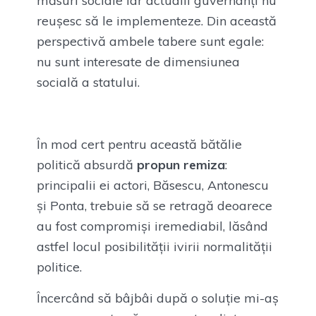
măsuri sociale iar actualii guvernanți nu
reușesc să le implementeze. Din această
perspectivă ambele tabere sunt egale:
nu sunt interesate de dimensiunea
socială a statului.
În mod cert pentru această bătălie
politică absurdă
propun remiza
:
principalii ei actori, Băsescu, Antonescu
și Ponta, trebuie să se retragă deoarece
au fost compromiși iremediabil, lăsând
astfel locul posibilității ivirii normalității
politice.
Încercând să bâjbâi după o soluție mi-aș