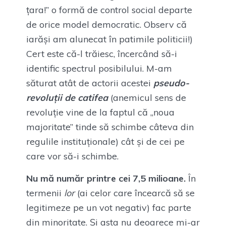
țara!” o formă de control social departe
de orice model democratic. Observ că
iarăși am alunecat în patimile politicii!)
Cert este că-l trăiesc, încercând să-i
identific spectrul posibilului. M-am
săturat atât de actorii acestei
pseudo-
revoluții de catifea
(anemicul sens de
revoluție vine de la faptul că „noua
majoritate” tinde să schimbe câteva din
regulile instituționale) cât și de cei pe
care vor să-i schimbe.
Nu mă număr printre cei 7,5 milioane.
În
termenii
lor
(ai celor care încearcă să se
legitimeze pe un vot negativ) fac parte
din minoritate. Și asta nu deoarece mi-ar