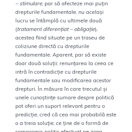
– stimulare
, par să afecteze mai puțin
drepturile fundamentale, nu același
lucru se întâmplă cu ultimele două
(
tratament
diferențiat – obligație
),
acestea fiind situate pe un traseu de
coliziune directă cu drepturile
fundamentale. Aparent, par să existe
doar două soluții: renunțarea la ceea ce
intră în contradicție cu drepturile
fundamentale sau modificarea acestor
drepturi. În măsura în care trecutul și
unele cunoștințe sumare despre politică
pot oferi un suport relevant pentru o
predicție, cred că cea mai probabilă este
o a treia soluție, ce ține de o formă de
compromis politic efectuat pe zona