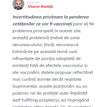
Scris de
Viorel Rotilă
Incertitudinea privitoare la ponderea
cetățenilor ce vor fi vaccinați
pare să fie
problema principală în aceste zile,
această problemă ținând de zona
necunoscutului (încă) necunoscut.
Estimările pe această temă sunt
influențate de poziția adoptată de
emitenți față de efectele vaccinului și
ale vaccinării, datele propuse reflectând
mai curând dorințe decât realitate.
Suplimentar, aceste poziționări au un
puternic rol de
profeție auto-împlinită
(self fulfilling prophecy), ea împingând
realitatea către dorințe. Or, diversitatea