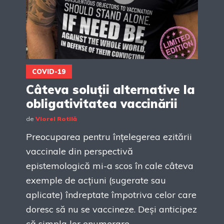
COVID-19
Câteva soluții alternative la
obligativitatea vaccinării
de
Viorel Rotilă
Preocuparea pentru înțelegerea ezitării
vaccinale din perspectivă
epistemologică mi-a scos în cale câteva
exemple de acțiuni (sugerate sau
aplicate) îndreptate împotriva celor care
doresc să nu se vaccineze. Deși anticipez
că simpla lor enumerare...