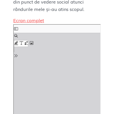
din punct de vedere social atunci
rândurile mele și-au atins scopul.
Ecran complet
Skip
to
PDF
content