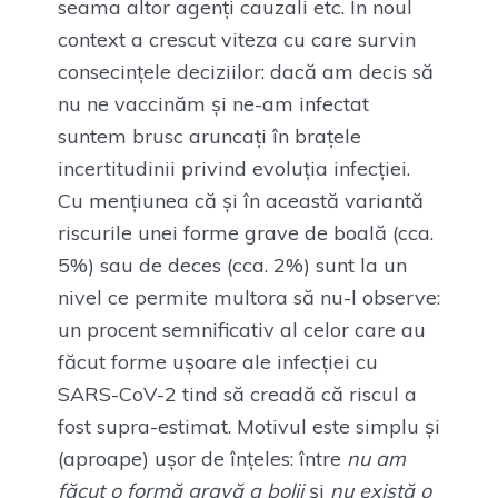
seama altor agenți cauzali etc. În noul
context a crescut viteza cu care survin
consecințele deciziilor: dacă am decis să
nu ne vaccinăm și ne-am infectat
suntem brusc aruncați în brațele
incertitudinii privind evoluția infecției.
Cu mențiunea că și în această variantă
riscurile unei forme grave de boală (cca.
5%) sau de deces (cca. 2%) sunt la un
nivel ce permite multora să nu-l observe:
un procent semnificativ al celor care au
făcut forme ușoare ale infecției cu
SARS-CoV-2 tind să creadă că riscul a
fost supra-estimat. Motivul este simplu și
(aproape) ușor de înțeles: între
nu am
făcut o formă gravă a bolii
și
nu există o