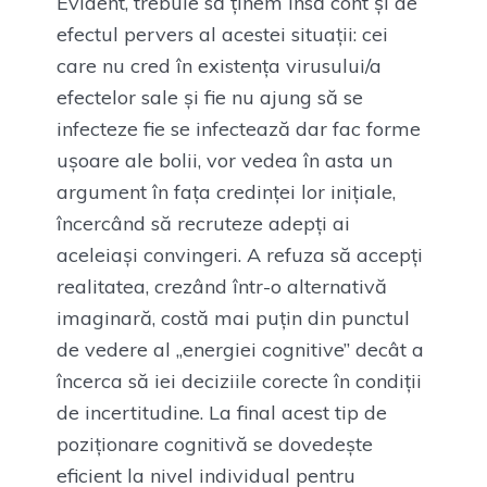
Evident, trebuie să ținem însă cont și de
efectul pervers al acestei situații: cei
care nu cred în existența virusului/a
efectelor sale și fie nu ajung să se
infecteze fie se infectează dar fac forme
ușoare ale bolii, vor vedea în asta un
argument în fața credinței lor inițiale,
încercând să recruteze adepți ai
aceleiași convingeri. A refuza să accepți
realitatea, crezând într-o alternativă
imaginară, costă mai puțin din punctul
de vedere al „energiei cognitive” decât a
încerca să iei deciziile corecte în condiții
de incertitudine. La final acest tip de
poziționare cognitivă se dovedește
eficient la nivel individual pentru