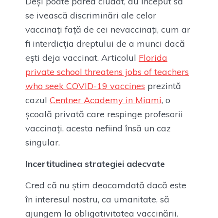
Deși poate părea ciudat, au început să
se ivească discriminări ale celor
vaccinați față de cei nevaccinați, cum ar
fi interdicția dreptului de a munci dacă
ești deja vaccinat. Articolul
Florida
private school threatens jobs of teachers
who seek COVID-19 vaccines
prezintă
cazul
Centner Academy in Miami
, o
școală privată care respinge profesorii
vaccinați, acesta nefiind însă un caz
singular.
Incertitudinea strategiei adecvate
Cred că nu știm deocamdată dacă este
în interesul nostru, ca umanitate, să
ajungem la obligativitatea vaccinării.