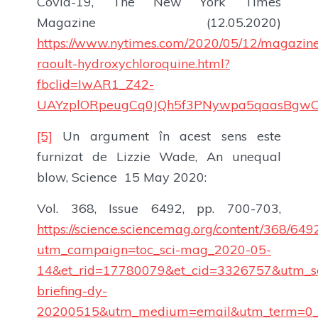
Covid-19, The New York Times
Magazine (12.05.2020)
https://www.nytimes.com/2020/05/12/magazine/
raoult-hydroxychloroquine.html?
fbclid=IwAR1_Z42-
UAYzplORpeugCq0JQh5f3PNywpa5qaasBgw
[5]
Un argument în acest sens este
furnizat de Lizzie Wade, An unequal
blow, Science 15 May 2020:
Vol. 368, Issue 6492, pp. 700-703,
https://science.sciencemag.org/content/368/649
utm_campaign=toc_sci-mag_2020-05-
14&et_rid=17780079&et_cid=3326757&utm_s
briefing-dy-
20200515&utm_medium=email&utm_term=0_