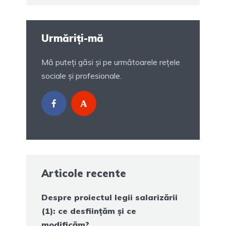
Urmăriți-mă
Mă puteți găsi și pe următoarele rețele
sociale și profesionale.
Articole recente
Despre proiectul legii salarizării
(1): ce desființăm și ce
modificăm?