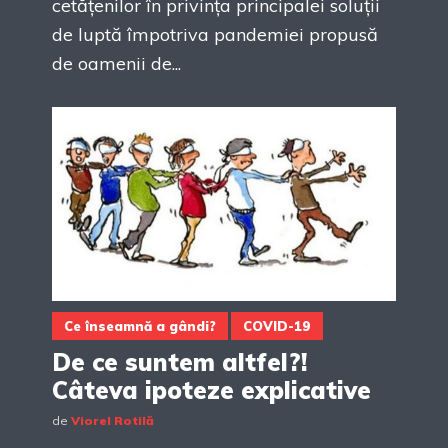
cetățenilor în privința principalei soluții
de luptă împotriva pandemiei propusă
de oamenii de...
Ce înseamnă a gândi?
COVID-19
De ce suntem altfel?!
Câteva ipoteze explicative
de
Viorel Rotilă