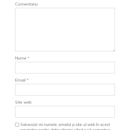
Comentariu
Nume
*
Email
*
Site web
Salvează-mi numele, emailul și site-ul web în acest
navigator pentru data viitoare când o să comentez.