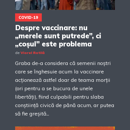
COVID-19
Despre vaccinare: nu
„merele sunt putrede”, ci
„coșul” este problema
de
Viorel Rotilă
Graba de-a considera că semenii noștri
care se înghesuie acum la vaccinare
acționează astfel doar de teama morții
(ori pentru a se bucura de unele
libertăți), fiind culpabili pentru slaba
conștiință civică de până acum, ar putea
să fie greșită...