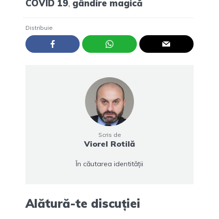
COVID 19
,
gândire magică
Distribuie
Scris de
Viorel Rotilă
În căutarea identității
Alătură-te discuției