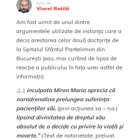
Scris de
Viorel Rotilă
Am fost uimit de unul dintre
argumentele utilizate de instanța care a
decis arestarea celor două doctorițe de
la Spitalul Sfântul Pantelimon din
București (sau, mai curând de lipsa de
reacție a publicului în fața unei astfel de
informații):
„(…)
inculpata Miron Maria aprecia că
noradrenalina prelungea suferința
pacienților săi,
(prin acțiunea sa – n.a.)
lipsind divinitatea de dreptul său
absolut de a decide cu privire la viață și
moarte.”
(Text de notorietate, preluat