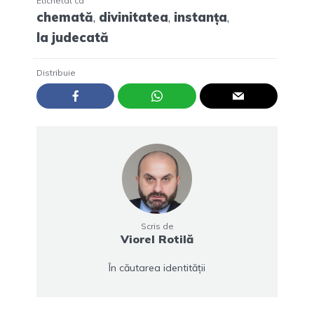
Etichetat ca
chemată
,
divinitatea
,
instanța
,
la judecată
Distribuie
Scris de
Viorel Rotilă
În căutarea identității