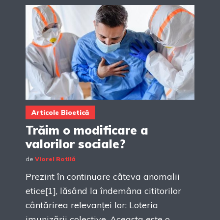
Articole Bioetică
Trăim o modificare a
valorilor sociale?
de
Viorel Rotilă
Prezint în continuare câteva anomalii
etice[1], lăsând la îndemâna cititorilor
cântărirea relevanței lor: Loteria
imunizării colective. Aceasta este o