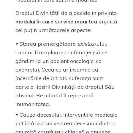
Dreptul Divinității de a decide în privința
modului în care survine moartea
implică
cel puțin următoarele aspecte:
Starea premergătoare
existus
-ului,
cum ar fi amploarea suferinței (să ne
gândim la un pacient oncologic, ca
exemplu). Ceea ce ar însemna că
încercările de a trata suferința sunt
parte a lipsirii Divinității de dreptul Său
absolut. Rezultatul îl reprezintă
inumanitatea.
Cauza decesului. Intervențiile medicale
pot întârzia survenirea decesului dintr-o
anumită cauză sau chiar să o anuleze,