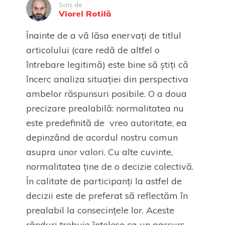
Scris de
Viorel Rotilă
Înainte de a vă lăsa enervați de titlul
articolului (care redă de altfel o
întrebare legitimă) este bine să știți că
încerc analiza situației din perspectiva
ambelor răspunsuri posibile. O a doua
precizare prealabilă: normalitatea nu
este predefinită de vreo autoritate, ea
depinzând de acordul nostru comun
asupra unor valori. Cu alte cuvinte,
normalitatea ține de o decizie colectivă.
În calitate de participanți la astfel de
decizii este de preferat să reflectăm în
prealabil la consecințele lor. Aceste
rânduri trebuie înțelese ca un parcurs