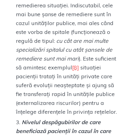
remedierea situației. Indiscutabil, cele
mai bune șanse de remediere sunt în
cazul unităților publice, mai ales când
este vorba de spitale (funcționează o
regulă de tipul:
cu cât are mai multe
specializări spitalul cu atât șansele de
remediere sunt mai mari
). Este suficient
să amintesc exemplul
[8]
situației
pacienții tratați în unități private care
suferă evoluții neașteptate și ajung să
fie transferați rapid în unitățile publice
(externalizarea riscurilor) pentru a
înțelege diferențele în privința rețelelor.
Nivelul despăgubirilor de care
beneficiază pacienții în cazul în care