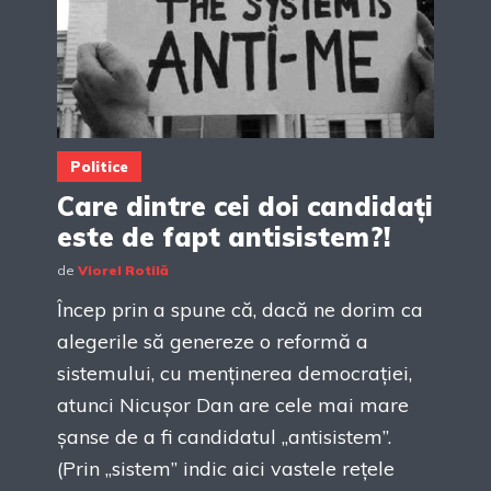
Politice
Care dintre cei doi candidați
este de fapt antisistem?!
de
Viorel Rotilă
Încep prin a spune că, dacă ne dorim ca
alegerile să genereze o reformă a
sistemului, cu menținerea democrației,
atunci Nicușor Dan are cele mai mare
șanse de a fi candidatul „antisistem”.
(Prin „sistem” indic aici vastele rețele