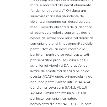
mare si mai credibila decat abundenta
fondurilor structurale”. Ori daca am
supravietuit acestei abundente de
violentza inseamna ca “descurcareala
mea ” poseda abilitatea de a identifica
si recunoaste valorile supreme , deci e
nevoie de livrare spre mine cel dornic de
comuniune a unui limbaj/emotii/ valabile
pentru “toti cei cu descurcareala la
purtator” pentru a se recunoaste toti
prin senzatiile propuse ( cum e cazul
scrierilor lui Viorel ) si DA, o astfel de
livrare de emotii ma aseaza pe calea
acestui ACASA unde, primordialul iti da
optiunea pentru viatza intr-un ACASA
gandit mai ceva ca-n SANUL AL LUI
AVRAM , vizualizat intr-un MEDIU al
perfectei comuniuni cu natura
nonviolenta din om/PATER, LOC in care