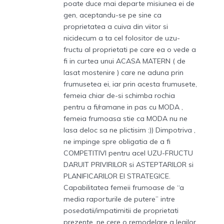
poate duce mai departe misiunea ei de
gen, aceptandu-se pe sine ca
proprietatea a cuiva din viitor si
nicidecum a ta cel folositor de uzu-
fructu al proprietati pe care ea o vede a
fi in curtea unui ACASA MATERN ( de
lasat mostenire ) care ne aduna prin
frumusetea ei, iar prin acesta frumusete,
femeia chiar de-si schimba rochia
pentru a fi/ramane in pas cu MODA ,
femeia frumoasa stie ca MODA nu ne
lasa deloc sa ne plictisim :)) Dimpotriva ,
ne impinge spre obligatia de a fi
COMPETITIVI pentru acel UZU-FRUCTU
DARUIT PRIVIRILOR si ASTEPTARILOR si
PLANIFICARILOR EI STRATEGICE.
Capabilitatea femeii frumoase de “a
media raporturile de putere” intre
posedatii/impatimitii de proprietati
prezente, ne cere o remodelare a legilor