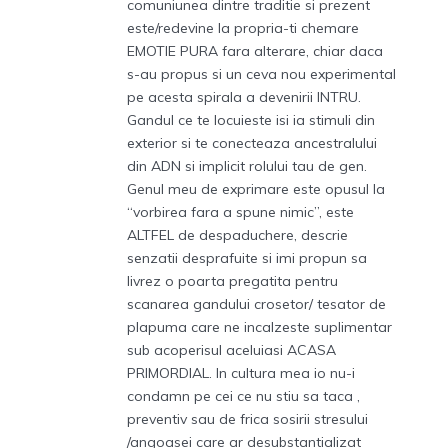
comuniunea dintre traditie si prezent
este/redevine la propria-ti chemare
EMOTIE PURA fara alterare, chiar daca
s-au propus si un ceva nou experimental
pe acesta spirala a devenirii INTRU.
Gandul ce te locuieste isi ia stimuli din
exterior si te conecteaza ancestralului
din ADN si implicit rolului tau de gen.
Genul meu de exprimare este opusul la
“vorbirea fara a spune nimic”, este
ALTFEL de despaduchere, descrie
senzatii desprafuite si imi propun sa
livrez o poarta pregatita pentru
scanarea gandului crosetor/ tesator de
plapuma care ne incalzeste suplimentar
sub acoperisul aceluiasi ACASA
PRIMORDIAL. In cultura mea io nu-i
condamn pe cei ce nu stiu sa taca ,
preventiv sau de frica sosirii stresului
/angoasei care ar desubstantializat