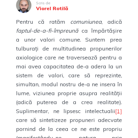
Scris de
Viorel Rotilă
Pentru că ratăm
comuniunea
, adică
faptul-de-a-fi-împreună
ca împărtășire
a unor valori comune. Suntem prea
tulburați de multitudinea propunerilor
axiologice care ne traversează pentru a
mai avea capacitatea de-a adera la un
sistem de valori, care să reprezinte,
simultan, modul nostru de-a ne insera în
lume, viziunea proprie asupra realității
(adică puterea de a crea realitate).
Suplimentar, ne lipsesc intelectualii
[1]
care să sintetizeze propuneri adecvate
pornind de la ceea ce ne este propriu
(manifestându-ne
natura
prin