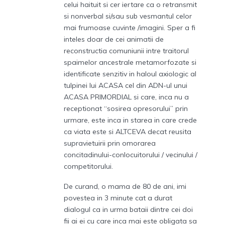
celui haituit si cer iertare ca o retransmit
si nonverbal si/sau sub vesmantul celor
mai frumoase cuvinte /imagini. Sper a fi
inteles doar de cei animatii de
reconstructia comuniunii intre traitorul
spaimelor ancestrale metamorfozate si
identificate senzitiv in haloul axiologic al
tulpinei lui ACASA cel din ADN-ul unui
ACASA PRIMORDIAL si care, inca nu a
receptionat “sosirea opresorului” prin
urmare, este inca in starea in care crede
ca viata este si ALTCEVA decat reusita
supravietuirii prin omorarea
concitadinului-conlocuitorului / vecinului /
competitorului.
De curand, o mama de 80 de ani, imi
povestea in 3 minute cat a durat
dialogul ca in urma bataii dintre cei doi
fii ai ei cu care inca mai este obligata sa