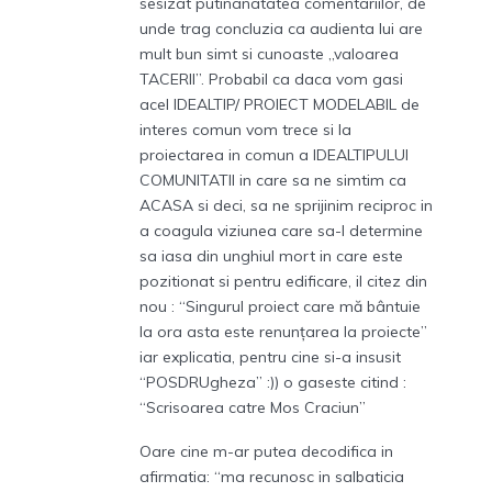
sesizat putinanatatea comentariilor, de
unde trag concluzia ca audienta lui are
mult bun simt si cunoaste „valoarea
TACERII”. Probabil ca daca vom gasi
acel IDEALTIP/ PROIECT MODELABIL de
interes comun vom trece si la
proiectarea in comun a IDEALTIPULUI
COMUNITATII in care sa ne simtim ca
ACASA si deci, sa ne sprijinim reciproc in
a coagula viziunea care sa-l determine
sa iasa din unghiul mort in care este
pozitionat si pentru edificare, il citez din
nou : “Singurul proiect care mă bântuie
la ora asta este renunțarea la proiecte”
iar explicatia, pentru cine si-a insusit
“POSDRUgheza” :)) o gaseste citind :
“Scrisoarea catre Mos Craciun”
Oare cine m-ar putea decodifica in
afirmatia: “ma recunosc in salbaticia