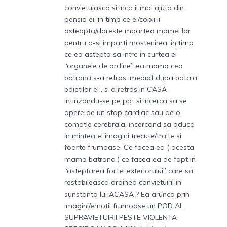
convietuiasca si inca ii mai ajuta din
pensia ei, in timp ce ei/copii ii
asteapta/doreste moartea mamei lor
pentru a-si imparti mostenirea, in timp
ce ea astepta sa intre in curtea ei
“organele de ordine” ea mama cea
batrana s-a retras imediat dupa bataia
baietilor ei , s-a retras in CASA
intinzandu-se pe pat si incerca sa se
apere de un stop cardiac sau de o
comotie cerebrala, incercand sa aduca
in mintea ei imagini trecute/traite si
foarte frumoase. Ce facea ea ( acesta
mama batrana ) ce facea ea de fapt in
“asteptarea fortei exteriorului” care sa
restabileasca ordinea convietuirii in
sunstanta lui ACASA ? Ea arunca prin
imagini/emotii frumoase un POD AL
SUPRAVIETUIRII PESTE VIOLENTA