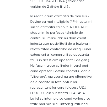
SPECIFIC MASCULINA ( chiar daca
vorbim de 2 dintre fii ei ) .
Ia recititi acum afirmatia de mai sus ?
Devine ea mai inteligibila ? Prin asta imi
sustin afirmatia ca noi “FALOCRATII”
stapanim la perfectie tehnicile de
control si umilire, dar nu dam credit
indestulator posibilitatii de a fuziona in
relativitatea contrariilor de dragul unei
extensiuni a “comuniunii cu opozantul
tau”( in acest caz opozantul de gen ) .
Ne facem cruce cu limba in cerul gurii
cand opresorul detine controlul, dar la
“eliberare”, opresorul nu are alternative
de a coabita in fata optiunilor
reprezentantiilor care folosesc UZU-
FRUCTUL din substanta lui ACASA.
La fel se intampla sa cand vorbesti ca
frate mai mic si nu intzelegi ratiunea