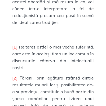
acestei abordări și mă rezum la ea, voi
cădea într-o interpretare la fel de
reducționistă precum cea pusă în scenă
de idealizarea tradiției.
[1]
Reiterez astfel o mai veche suferință,
care este în același timp un loc comun în
discursurile câtorva din intelectualii
noștri.
[2]
Țăranii, prin legătura strânsă dintre
rezultatele muncii lor și posibilitatea de-
a supraviețui, constituie o bună parte din
șansa românilor pentru ivirea unui
respect față de muncă ca valoare