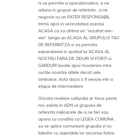
ni se permite a operationaliza, a ne
aduna in grupuri de referinta , a ne
negocia cu un PATER RESPONSABIL
trimis apoi in vecinatatea acestui
ACASA ca sa obtina un “rezultat win-
win” langa un ACASA AL GRUPULUI TAU
DE REFERINTZA si sa permita
expandarea in spatial lui ACASA AL
NOSTRU FARA DE ZIDURI SI PORTI si
GARDURI lasate apoi mostenire intre
curtile noastre altele decat cele
simbolice. Asta daca o fi nevoie intr-o
etapa de intermediere.
Oricata nivelare culturala ar trece peste
noi, exista in ADN-ul grupului de
referinta mijloacele de a ne feri sau
apara cu conditia ca LEGEA COMUNA
sa se aplice comuniunii grupului si nu
liderilor cu agendele lor ascunse fatza