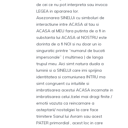
de cei ce nu pot interpreta sau invoca
LEGEA in apararea lor.
Asezonarea SINELUi cu simboluri de
interactiune intre ACASA al tau si
ACASA al MEU fara putinta de a fi in
substanta lui ACASA al NOSTRU este
dorinta de a fi NOI si nu doar un io
singuratic printre “numarul de bucati
impersonale” ( multimea ) de langa
trupul meu. Aici simt natura duala a
luminii si a SINELUI care imi sprijina
identitatea si comuniunea INTRU ma
simt congruent cu intuitiile si
imbratisarea acestui ACASA incarnate in
imbratisarea celui /celei mai dragi finite /
emotii vazuta ca reincarnare a
asteptarii/ nostalgiei la care face
trimitere Sanul lui Avram sau acest
PATER primordial , acest loc in care