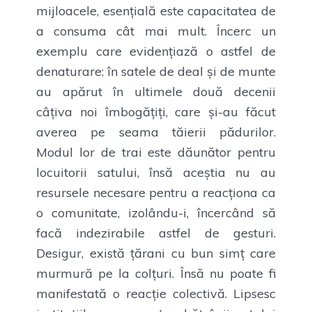
mijloacele, esențială este capacitatea de
a consuma cât mai mult. Încerc un
exemplu care evidențiază o astfel de
denaturare: în satele de deal și de munte
au apărut în ultimele două decenii
câțiva noi îmbogățiți, care și-au făcut
averea pe seama tăierii pădurilor.
Modul lor de trai este dăunător pentru
locuitorii satului, însă aceștia nu au
resursele necesare pentru a reacționa ca
o comunitate, izolându-i, încercând să
facă indezirabile astfel de gesturi.
Desigur, există țărani cu bun simț care
murmură pe la colțuri. Însă nu poate fi
manifestată o reacție colectivă. Lipsesc