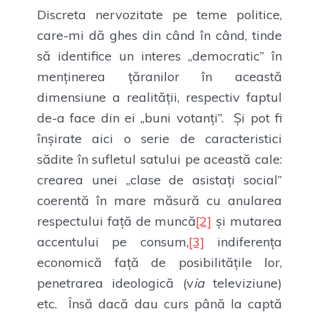
Discreta nervozitate pe teme politice,
care-mi dă ghes din când în când, tinde
să identifice un interes „democratic” în
menținerea țăranilor în această
dimensiune a realității, respectiv faptul
de-a face din ei „buni votanți”. Și pot fi
înșirate aici o serie de caracteristici
sădite în sufletul satului pe această cale:
crearea unei „clase de asistați social”
coerentă în mare măsură cu anularea
respectului față de muncă
[2]
și mutarea
accentului pe consum,
[3]
indiferența
economică față de posibilitățile lor,
penetrarea ideologică (v
ia
televiziune)
etc. Însă dacă dau curs până la captă