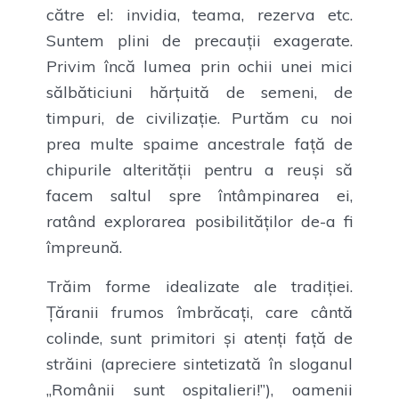
către el: invidia, teama, rezerva etc.
Suntem plini de precauții exagerate.
Privim încă lumea prin ochii unei mici
sălbăticiuni hărțuită de semeni, de
timpuri, de civilizație. Purtăm cu noi
prea multe spaime ancestrale față de
chipurile alterității pentru a reuși să
facem saltul spre întâmpinarea ei,
ratând explorarea posibilităților de-a fi
împreună.
Trăim forme idealizate ale tradiției.
Țăranii frumos îmbrăcați, care cântă
colinde, sunt primitori și atenți față de
străini (apreciere sintetizată în sloganul
„Românii sunt ospitalieri!”), oamenii