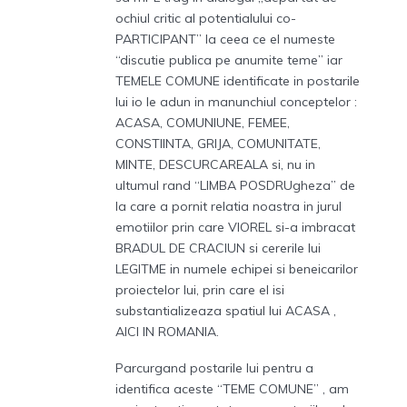
ochiul critic al potentialului co-
PARTICIPANT” la ceea ce el numeste
“discutie publica pe anumite teme” iar
TEMELE COMUNE identificate in postarile
lui io le adun in manunchiul conceptelor :
ACASA, COMUNIUNE, FEMEE,
CONSTIINTA, GRIJA, COMUNITATE,
MINTE, DESCURCAREALA si, nu in
ultumul rand “LIMBA POSDRUgheza” de
la care a pornit relatia noastra in jurul
emotiilor prin care VIOREL si-a imbracat
BRADUL DE CRACIUN si cererile lui
LEGITME in numele echipei si beneicarilor
proiectelor lui, prin care el isi
substantializeaza spatiul lui ACASA ,
AICI IN ROMANIA.
Parcurgand postarile lui pentru a
identifica aceste “TEME COMUNE” , am