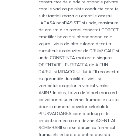
constructor de diade relationale private
care le vad ca pe niste conducte care te
substantializeaza cu emotiile acestui
„ACASA nonRASIST” si unde, maximum
de eroism e sa ramai conectat CORECT
emotiilor bazale si abandonand ce e
zgura , virus de alta culoare decat a
curcubeului calauzitor de DRUM/ CALE si
unde CONSTIINTA mai are o singura
ORIENTARE : PURITATEA de A FI IN
DARUL si MIRACOLUL lui A FII reconectat
cu garantiile durabilitatii vietii si
zambetului copiilor in veacul vecilor
AMIN !. In plus, fatza de Viorel mai cred
ca valoarea unei femei frumoase nu sta
doar in numarul privirilor celorlalati .
PLUSVALOAREA care o adaug este
credintza mea ca ea devine AGENT AL
SCHIMBARII si ni se daruie cu farmecul
frumusetii ei fara a o putea poseda