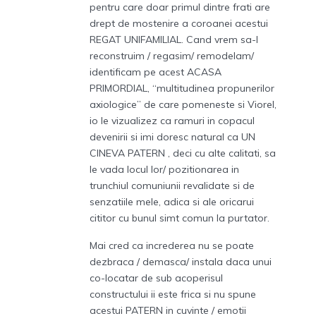
pentru care doar primul dintre frati are
drept de mostenire a coroanei acestui
REGAT UNIFAMILIAL. Cand vrem sa-l
reconstruim / regasim/ remodelam/
identificam pe acest ACASA
PRIMORDIAL, “multitudinea propunerilor
axiologice” de care pomeneste si Viorel,
io le vizualizez ca ramuri in copacul
devenirii si imi doresc natural ca UN
CINEVA PATERN , deci cu alte calitati, sa
le vada locul lor/ pozitionarea in
trunchiul comuniunii revalidate si de
senzatiile mele, adica si ale oricarui
cititor cu bunul simt comun la purtator.
Mai cred ca increderea nu se poate
dezbraca / demasca/ instala daca unui
co-locatar de sub acoperisul
constructului ii este frica si nu spune
acestui PATERN in cuvinte / emotii