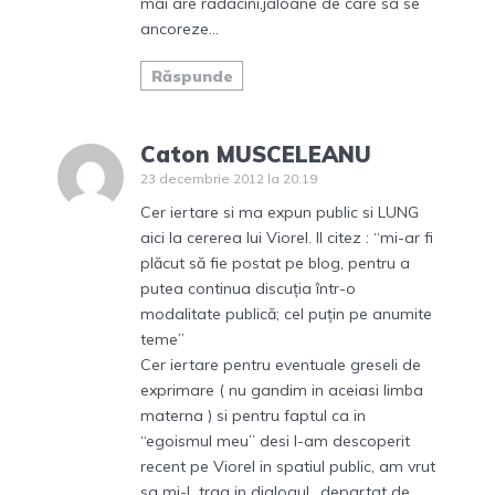
mai are radacini,jaloane de care sa se
ancoreze…
Răspunde
Caton MUSCELEANU
23 decembrie 2012 la 20:19
Cer iertare si ma expun public si LUNG
aici la cererea lui Viorel. Il citez : “mi-ar fi
plăcut să fie postat pe blog, pentru a
putea continua discuția într-o
modalitate publică; cel puțin pe anumite
teme”
Cer iertare pentru eventuale greseli de
exprimare ( nu gandim in aceiasi limba
materna ) si pentru faptul ca in
“egoismul meu” desi l-am descoperit
recent pe Viorel in spatiul public, am vrut
sa mi-L trag in dialogul „departat de