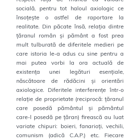
socială, pentru tot haloul axiologic ce
însoțește o astfel de raportare la
realitate. Din păcate însă, relația dintre
țăranul român și pământ a fost prea
mult tulburată de diferitele medieri pe
care istoria le-a adus cu sine pentru a
mai putea vorbi la ora actuală de
existența unei legături esențiale,
născătoare de rădăcini și orientări
axiologice. Diferitele interferențe într-o
relație de proprietate (reciprocă: țăranul
care posedă pământul și pământul
care-l posedă pe țăran) firească au luat
variate chipuri: boieri, fanarioți, vechili,
comunism (adică C.A.P.) etc. Fiecare