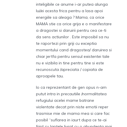
inteligibile ce anume i-ar putea alunga
lui/ei acesta frica pentru a lasa apoi
energiile sa aleaga ? Mama, ca orice
MAMA stie ca orice grija e o manifestare
a dragostei si daruirii pentru cea ce-ti
da sens actiunilor . Este imposibil sa nu
te raportezi prin griji cu exceptia
momentului cand dragostea/ daruirea si
chiar jertfa pentru sensul existentei tale
nu e vizibila in tine pentru tine si este
recunoscuta /apreciata / copiata de
aproapele tau.
Io ca reprezentant de gen opus n-am
putut intra in precautiile /normalitatea
refugiului acelei mame batrane
violentate decat prin niste emotii reper
trasmise mie de mama mea si care fac
posibil “suflarea in iaurt dupa ce te-ai
fript cu laptele livrat cu o abundenta mai