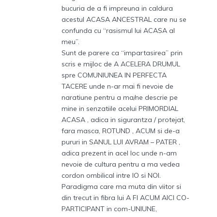
bucuria de a fi impreuna in caldura
acestul ACASA ANCESTRAL care nu se
confunda cu “rasismul lui ACASA al
meu”.
Sunt de parere ca “impartasirea” prin
scris e mijloc de A ACELERA DRUMUL
spre COMUNIUNEA IN PERFECTA
TACERE unde n-ar mai fi nevoie de
naratiune pentru a ma/ne descrie pe
mine in senzatiile acelui PRIMORDIAL
ACASA , adica in sigurantza / protejat,
fara masca, ROTUND , ACUM si de-a
pururi in SANUL LUI AVRAM – PATER ,
adica prezent in acel loc unde n-am
nevoie de cultura pentru a ma vedea
cordon ombilical intre IO si NOI.
Paradigma care ma muta din viitor si
din trecut in fibra lui A FI ACUM AICI CO-
PARTICIPANT in com-UNIUNE,