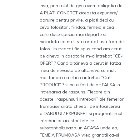
insa, prin rolul de gen avem obligatia de
A PLATI CONCRET aceasta expunere/
daruire pentru privire, a plati deci cu
ceva folositor , fiindca, femeia e cea
care duce specia mai departe si
niciodata ea nu ti s-a aratat asa fara de
folos . In treacat fie spus cand am cerut
pe cineva in casatorie m-a intrebat “CE-I
OFER” ? Cand altcineva a cerut in fatza
mea de nevasta pe altcineva cu mult
mai tanara ca el ia a intrebat “Cat
PRODUCI” ? si nu a fost deloc FALSA in
intrebarea de raspuns. Fiecare din
aceste „raspunsuri intrebari” ale femeilor
frumoase arata cheea , de intoarcerea
a DARULUI / EXPUNERII si pragmatismul
intrebarilor acestor fete ce
substantializeaza un ACASA unde ea,
FEMEIA FRUMOASA vrea granatii ca-si