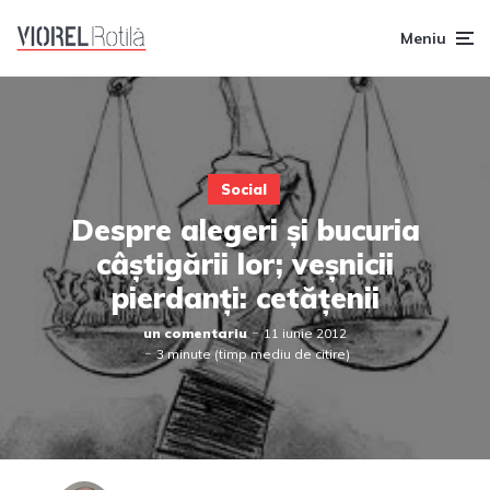
Meniu
Social
Despre alegeri și bucuria
câștigării lor; veșnicii
pierdanți: cetățenii
un comentariu
11 iunie 2012
3 minute (timp mediu de citire)