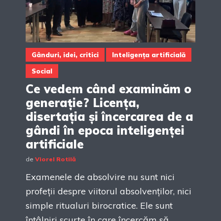
Gânduri, idei, critici
Inteligența artificială
Social
Ce vedem când examinăm o
generație? Licența,
disertația și încercarea de a
gândi în epoca inteligenței
artificiale
de
Viorel Rotilă
Examenele de absolvire nu sunt nici
profeții despre viitorul absolvenților, nici
simple ritualuri birocratice. Ele sunt
întâlniri scurte în care încercăm să