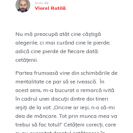
Scris de
Viorel Rotilă
Nu mă preocupă atât cine câștigă
alegerile, ci mai curând cine le pierde;
adică cine pierde de fiecare dată:
cetățenii.
Partea frumoasă vine din schimbările de
mentalitate ce par să se ivească. În
acest sens, m-a bucurat o remarcă ivită
în cadrul unei discuții dintre doi tineri
ieșiți de la vot: „Oricine ar ieși, n-o să-mi
dea de mâncare. Tot prin munca mea va
trebui să fac totul!” Cetățeni corecți, care