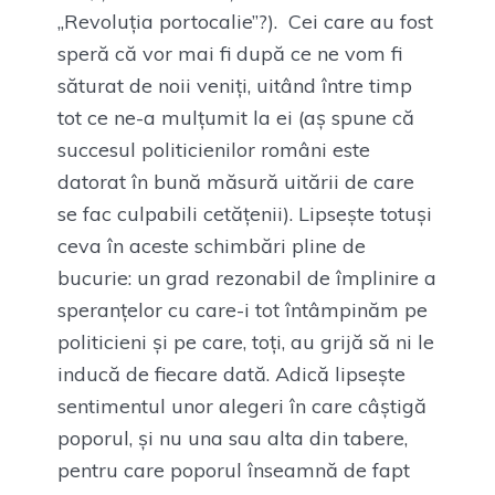
„Revoluția portocalie”?). Cei care au fost
speră că vor mai fi după ce ne vom fi
săturat de noii veniți, uitând între timp
tot ce ne-a mulțumit la ei (aș spune că
succesul politicienilor români este
datorat în bună măsură uitării de care
se fac culpabili cetățenii). Lipsește totuși
ceva în aceste schimbări pline de
bucurie: un grad rezonabil de împlinire a
speranțelor cu care-i tot întâmpinăm pe
politicieni și pe care, toți, au grijă să ni le
inducă de fiecare dată. Adică lipsește
sentimentul unor alegeri în care câștigă
poporul, și nu una sau alta din tabere,
pentru care poporul înseamnă de fapt