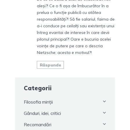
aleşi?! Ce o fi aşa de îmbucurător în a
prelua o funcţie publică cu atâtea
responsabilităţi?! Să fie salariul, faima de
a-i conduce pe ceilalţi sau existenţa unui
întreg evantai de interese în care devii
pilonul principal?! Oare e bucuria acelei
voinţe de putere pe care o descria
Nietzsche; acesta e motivul?!
Răspunde
Categorii
Filosofia minții
Gânduri, idei, critici
Recomandări