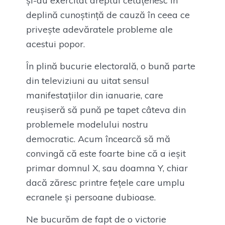
și-au exercitat dreptul cetățenesc în
deplină cunoștință de cauză în ceea ce
privește adevăratele probleme ale
acestui popor.
În plină bucurie electorală, o bună parte
din televiziuni au uitat sensul
manifestațiilor din ianuarie, care
reușiseră să pună pe tapet câteva din
problemele modelului nostru
democratic. Acum încearcă să mă
convingă că este foarte bine că a ieșit
primar domnul X, sau doamna Y, chiar
dacă zăresc printre fețele care umplu
ecranele și persoane dubioase.
Ne bucurăm de fapt de o victorie