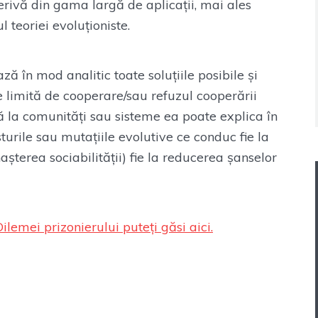
erivă din gama largă de aplicații, mai ales
 teoriei evoluționiste.
ă în mod analitic toate soluțiile posibile și
ie limită de cooperare/sau refuzul cooperării
ă la comunități sau sisteme ea poate explica în
urile sau mutațiile evolutive ce conduc fie la
nașterea sociabilității) fie la reducerea șanselor
lemei prizonierului puteți găsi aici.