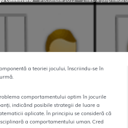
ă comentariu
9 octombrie 2012
1 minute (timp mediu de
omponentă a teoriei jocului, înscriindu-se în
 urmă.
oblema comportamentului optim în jocurile
anți, indicând posibile strategii de luare a
atematicii aplicate. În principiu se consideră că
disciplinară a comportamentului uman. Cred