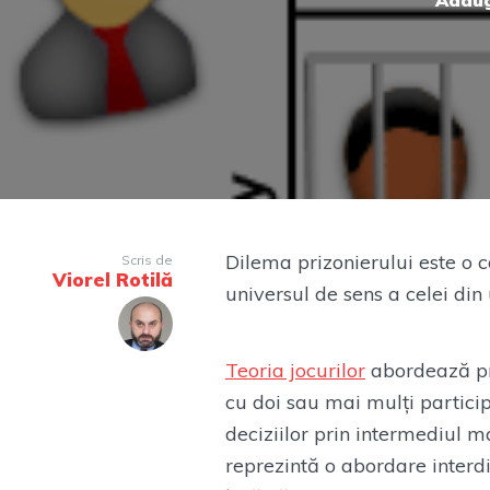
Adaug
Dilema prizonierului este o c
Scris de
Viorel Rotilă
universul de sens a celei din
Teoria jocurilor
abordează pr
cu doi sau mai mulți particip
deciziilor prin intermediul m
reprezintă o abordare inter