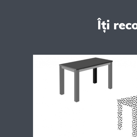
Îți re