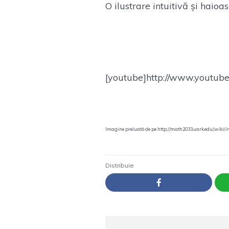
O ilustrare intuitivă și haioa
[youtube]http://www.youtu
Imagine preluată de pe http://math2033.uark.edu/wiki
Distribuie