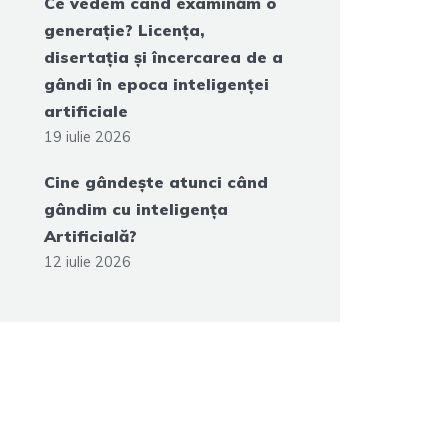
Ce vedem când examinăm o
generație? Licența,
disertația și încercarea de a
gândi în epoca inteligenței
artificiale
19 iulie 2026
Cine gândește atunci când
gândim cu inteligența
Artificială?
12 iulie 2026