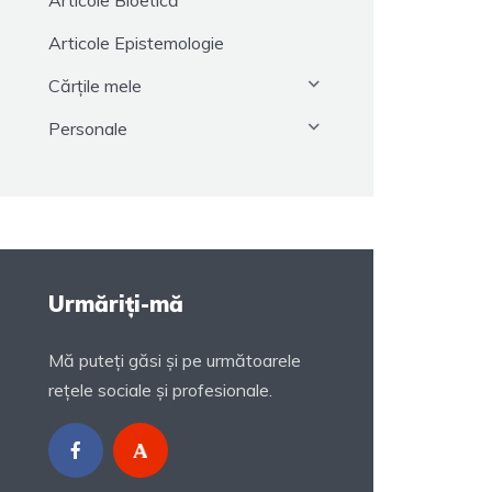
Articole Bioetică
Articole Epistemologie
Cărțile mele
Personale
Urmăriți-mă
Mă puteți găsi și pe următoarele
rețele sociale și profesionale.