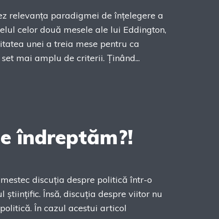
țiez relevanța paradigmei de înțelegere a
delul celor două mesele ale lui Eddington,
itatea unei a treia mese pentru ca
set mai amplu de criterii. Ținând...
ne îndreptăm?!
amestec discuția despre politică într-o
 științific. Însă, discuția despre viitor nu
olitică. În cazul acestui articol