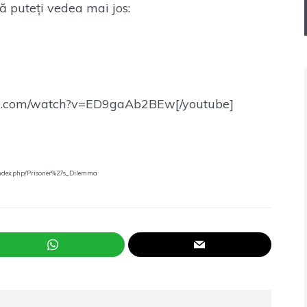
să puteți vedea mai jos:
be.com/watch?v=ED9gaAb2BEw[/youtube]
/index.php/Prisoner%27s_Dilemma