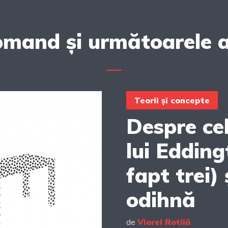
comand și următoarele a
Teorii și concepte
Despre ce
lui Edding
fapt trei)
odihnă
de
Viorel Rotilă