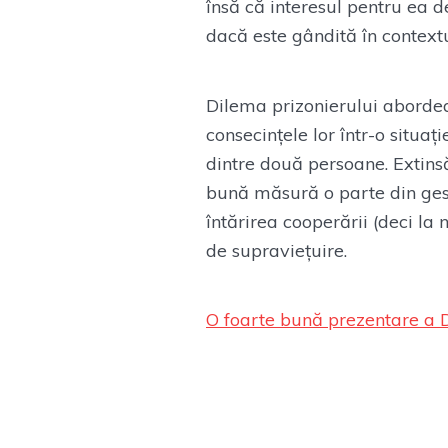
însă că interesul pentru ea d
dacă este gândită în contextul
Dilema prizonierului abordeaz
consecințele lor într-o situaț
dintre două persoane. Extins
bună măsură o parte din gest
întărirea cooperării (deci la 
de supraviețuire.
O foarte bună prezentare a Di