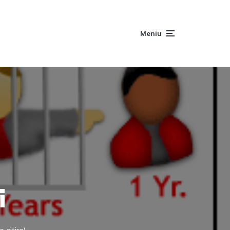
Meniu
i