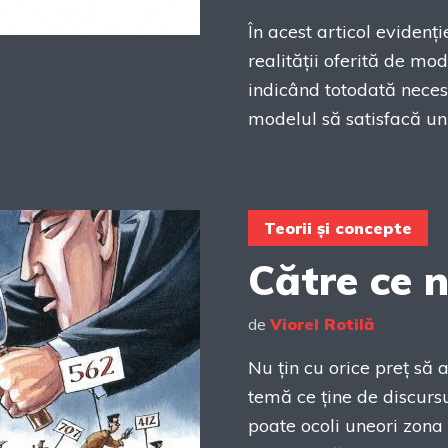
În acest articol eviden
realității oferită de mo
indicând totodată neces
modelul să satisfacă un 
Teorii și concepte
Către ce 
de
Viorel Rotilă
Nu țin cu orice preț să 
temă ce ține de discursul
poate ocoli uneori zona p