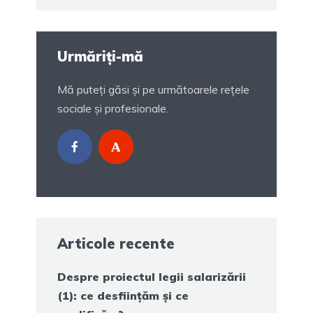
Urmăriți-mă
Mă puteți găsi și pe următoarele rețele
sociale și profesionale.
Articole recente
Despre proiectul legii salarizării
(1): ce desființăm și ce