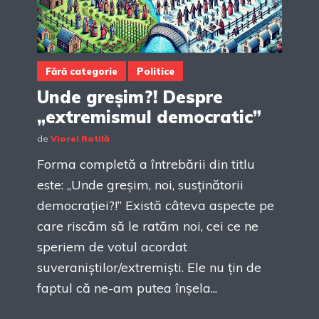
Fără categorie
Politice
Unde greșim?! Despre
„extremismul democratic”
de
Viorel Rotilă
Forma completă a întrebării din titlu
este: „Unde greșim, noi, susținătorii
democrației?!” Există câteva aspecte pe
care riscăm să le ratăm noi, cei ce ne
speriem de votul acordat
suveraniștilor/extremiști. Ele nu țin de
faptul că ne-am putea înșela...