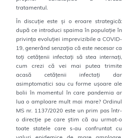
tratamentul.
În discuție este și o eroare strategică:
după ce introduci spaima în populație în
privința evoluției imprevizibile a COVID-
19, generând senzația că este necesar ca
toți cetățenii infectați să stea internați,
cum crezi că vei mai putea trimite
acasă cetățenii infectați dar
asimptomatici sau cu forme ușoare ale
bolii în momentul în care pandemia ar
lua o amploare mult mai mare? Ordinul
MS nr. 1137/2020 este un prim pas într-
o direcție pe care știm că au urmat-o
toate statele care s-au confruntat cu
valuri epidemice de mare amploare.