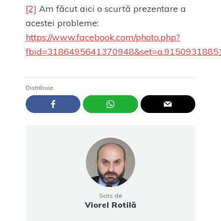
[2]
Am făcut aici o scurtă prezentare a
acestei probleme:
https://www.facebook.com/photo.php?
fbid=3186495641370948&set=a.9150931885
Distribuie
Scris de
Viorel Rotilă