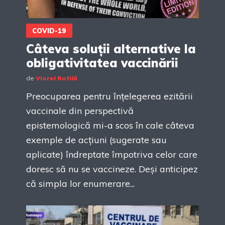
COVID-19
Câteva soluții alternative la
obligativitatea vaccinării
de
Viorel Rotilă
Preocuparea pentru înțelegerea ezitării
vaccinale din perspectivă
epistemologică mi-a scos în cale câteva
exemple de acțiuni (sugerate sau
aplicate) îndreptate împotriva celor care
doresc să nu se vaccineze. Deși anticipez
că simpla lor enumerare...