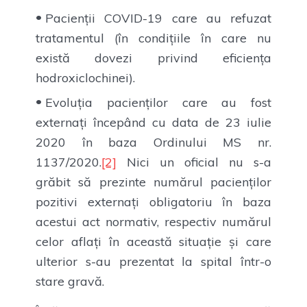
Pacienții COVID-19 care au refuzat
tratamentul (în condițiile în care nu
există dovezi privind eficiența
hodroxiclochinei).
Evoluția pacienților care au fost
externați începând cu data de 23 iulie
2020 în baza Ordinului MS nr.
1137/2020.
[2]
Nici un oficial nu s-a
grăbit să prezinte numărul pacienților
pozitivi externați obligatoriu în baza
acestui act normativ, respectiv numărul
celor aflați în această situație și care
ulterior s-au prezentat la spital într-o
stare gravă.