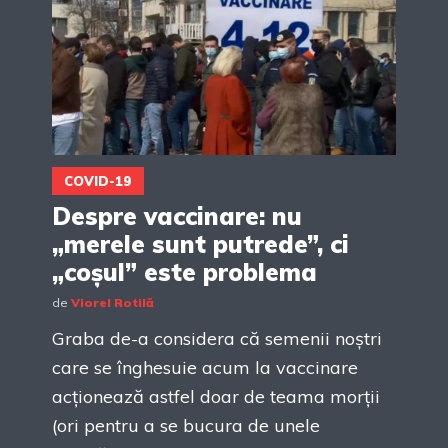
COVID-19
Despre vaccinare: nu
„merele sunt putrede”, ci
„coșul” este problema
de
Viorel Rotilă
Graba de-a considera că semenii noștri
care se înghesuie acum la vaccinare
acționează astfel doar de teama morții
(ori pentru a se bucura de unele