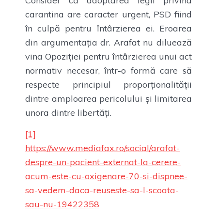
Consider că adoptarea legii privind
carantina are caracter urgent, PSD fiind
în culpă pentru întârzierea ei. Eroarea
din argumentația dr. Arafat nu diluează
vina Opoziției pentru întârzierea unui act
normativ necesar, într-o formă care să
respecte principiul proporționalității
dintre amploarea pericolului și limitarea
unora dintre libertăți.
[1]
https://www.mediafax.ro/social/arafat-
despre-un-pacient-externat-la-cerere-
acum-este-cu-oxigenare-70-si-dispnee-
sa-vedem-daca-reuseste-sa-l-scoata-
sau-nu-19422358