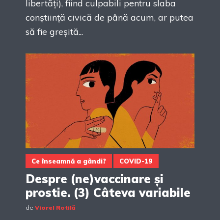
libertăți), fiind culpabili pentru slaba
conștiință civică de până acum, ar putea
să fie greșită...
Ce înseamnă a gândi?
COVID-19
Despre (ne)vaccinare și
prostie. (3) Câteva variabile
de
Viorel Rotilă