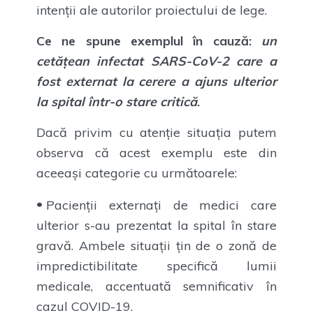
intenții ale autorilor proiectului de lege.
Ce ne spune exemplul în cauză:
un
cetățean infectat SARS-CoV-2 care a
fost externat la cerere a ajuns ulterior
la spital într-o stare critică
.
Dacă privim cu atenție situația putem
observa că acest exemplu este din
aceeași categorie cu următoarele:
Pacienții externați de medici care
ulterior s-au prezentat la spital în stare
gravă. Ambele situații țin de o zonă de
impredictibilitate specifică lumii
medicale, accentuată semnificativ în
cazul COVID-19.