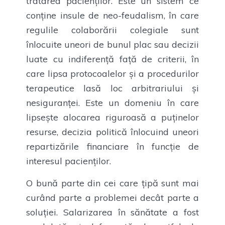
tratarea pacienților. Este un sistem ce
conține insule de neo-feudalism, în care
regulile colaborării colegiale sunt
înlocuite uneori de bunul plac sau decizii
luate cu indiferență față de criterii, în
care lipsa protocoalelor și a procedurilor
terapeutice lasă loc arbitrariului și
nesiguranței. Este un domeniu în care
lipsește alocarea riguroasă a puținelor
resurse, decizia politică înlocuind uneori
repartizările financiare în funcție de
interesul pacienților.
O bună parte din cei care țipă sunt mai
curând parte a problemei decât parte a
soluției. Salarizarea în sănătate a fost