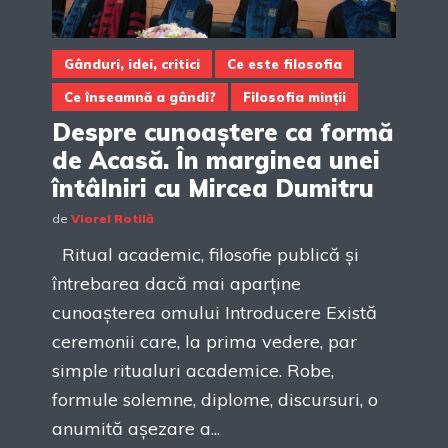
Gânduri, idei, critici
Ce este filosofia
Ce înseamnă a gândi?
Filosofia minții
Despre cunoaștere ca formă
de Acasă. În marginea unei
întâlniri cu Mircea Dumitru
de
Viorel Rotilă
Ritual academic, filosofie publică și
întrebarea dacă mai aparține
cunoașterea omului Introducere Există
ceremonii care, la prima vedere, par
simple ritualuri academice. Robe,
formule solemne, diplome, discursuri, o
anumită așezare a...