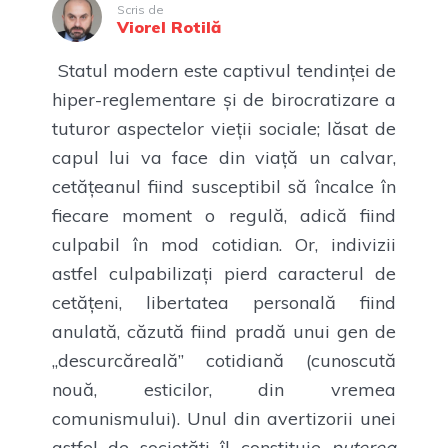
Scris de
Viorel Rotilă
Statul modern este captivul tendinței de
hiper-reglementare și de birocratizare a
tuturor aspectelor vieții sociale; lăsat de
capul lui va face din viață un calvar,
cetățeanul fiind susceptibil să încalce în
fiecare moment o regulă, adică fiind
culpabil în mod cotidian. Or, indivizii
astfel culpabilizați pierd caracterul de
cetățeni, libertatea personală fiind
anulată, căzută fiind pradă unui gen de
„descurcăreală” cotidiană (cunoscută
nouă, esticilor, din vremea
comunismului). Unul din avertizorii unei
astfel de societăți îl constituie
puterea