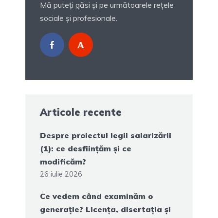
Mă puteți găsi și pe următoarele rețele
sociale și profesionale.
Articole recente
Despre proiectul legii salarizării
(1): ce desființăm și ce
modificăm?
26 iulie 2026
Ce vedem când examinăm o
generație? Licența, disertația și