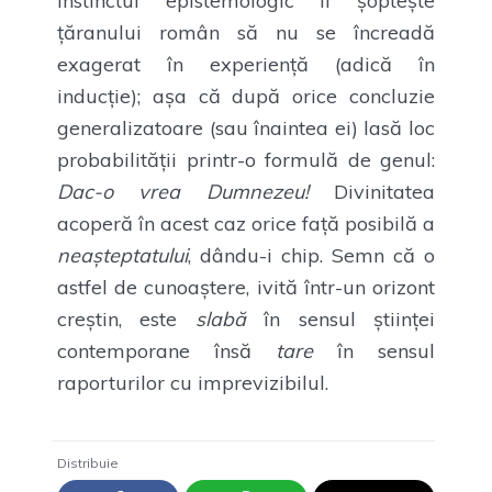
Instinctul epistemologic îi șoptește
țăranului român să nu se încreadă
exagerat în experiență (adică în
inducție); așa că după orice concluzie
generalizatoare (sau înaintea ei) lasă loc
probabilității printr-o formulă de genul:
Dac-o vrea Dumnezeu!
Divinitatea
acoperă în acest caz orice față posibilă a
neașteptatului
, dându-i chip. Semn că o
astfel de cunoaștere, ivită într-un orizont
creștin, este
slabă
în sensul științei
contemporane însă
tare
în sensul
raporturilor cu imprevizibilul.
Distribuie