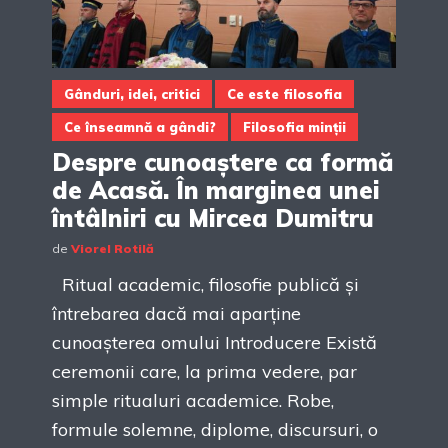
Gânduri, idei, critici
Ce este filosofia
Ce înseamnă a gândi?
Filosofia minții
Despre cunoaștere ca formă
de Acasă. În marginea unei
întâlniri cu Mircea Dumitru
de
Viorel Rotilă
Ritual academic, filosofie publică și
întrebarea dacă mai aparține
cunoașterea omului Introducere Există
ceremonii care, la prima vedere, par
simple ritualuri academice. Robe,
formule solemne, diplome, discursuri, o