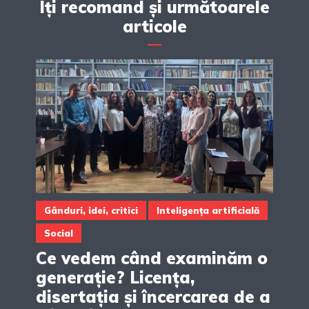
Îți recomand și următoarele
articole
Gânduri, idei, critici
Inteligența artificială
Social
Ce vedem când examinăm o
generație? Licența,
disertația și încercarea de a