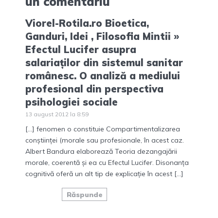
un comentariu
Viorel-Rotila.ro Bioetica,
Ganduri, Idei , Filosofia Mintii »
Efectul Lucifer asupra
salariaților din sistemul sanitar
românesc. O analiză a mediului
profesional din perspectiva
psihologiei sociale
13 august 2012 la 8:59
[…] fenomen o constituie Compartimentalizarea
conștiinței (morale sau profesionale, în acest caz.
Albert Bandura elaborează Teoria dezangajării
morale, coerentă și ea cu Efectul Lucifer. Disonanța
cognitivă oferă un alt tip de explicație în acest […]
Răspunde