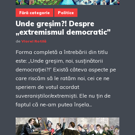
Fără categorie
Politice
Unde greșim?! Despre
„extremismul democratic”
de
Viorel Rotilă
Forma completă a întrebării din titlu
este: „Unde greșim, noi, susținătorii
democrației?!” Există câteva aspecte pe
care riscăm să le ratăm noi, cei ce ne
speriem de votul acordat
suveraniștilor/extremiști. Ele nu țin de
faptul că ne-am putea înșela...