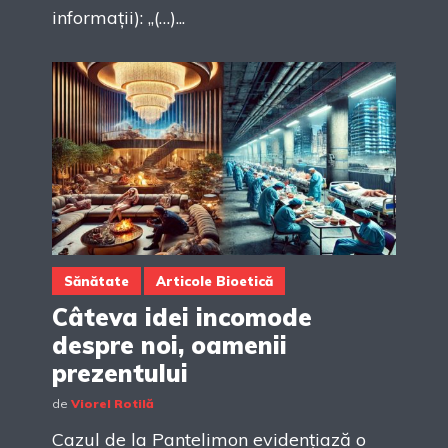
informații): „(…)...
Sănătate
Articole Bioetică
Câteva idei incomode
despre noi, oamenii
prezentului
de
Viorel Rotilă
Cazul de la Pantelimon evidențiază o