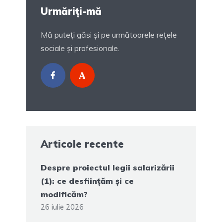
Urmăriți-mă
Mă puteți găsi și pe următoarele rețele
sociale și profesionale.
Articole recente
Despre proiectul legii salarizării
(1): ce desființăm și ce
modificăm?
26 iulie 2026